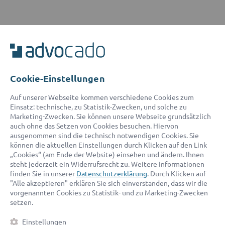
ADVOCADO SERVICE
Unser Serviceteam ist von 8:00 bis 17:00 Uhr für Sie erreichbar.
Telefon:
0800 400 18 80
E-Mail:
service@advocado.com
Cookie-Einstellungen
Auf unserer Webseite kommen verschiedene Cookies zum
Einsatz: technische, zu Statistik-Zwecken, und solche zu
Marketing-Zwecken. Sie können unsere Webseite grundsätzlich
auch ohne das Setzen von Cookies besuchen. Hiervon
ausgenommen sind die technisch notwendigen Cookies. Sie
© 2026 advocado - einfach online den passenden Rechtsanwalt finden
können die aktuellen Einstellungen durch Klicken auf den Link
„Cookies“ (am Ende der Website) einsehen und ändern. Ihnen
steht jederzeit ein Widerrufsrecht zu. Weitere Informationen
Auszeichnungen:
finden Sie in unserer
Datenschutzerklärung
. Durch Klicken auf
"Alle akzeptieren" erklären Sie sich einverstanden, dass wir die
vorgenannten Cookies zu Statistik- und zu Marketing-Zwecken
setzen.
Einstellungen