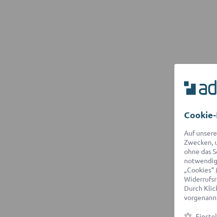
Cookie-
Auf unsere
Zwecken, u
ohne das S
notwendige
„Cookies“ 
Widerrufsr
Durch Klick
vorgenannt
Einste