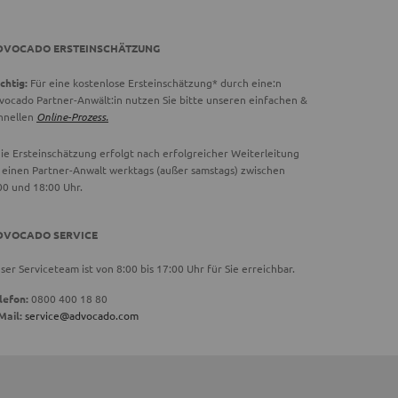
DVOCADO ERSTEINSCHÄTZUNG
chtig:
Für eine kostenlose Ersteinschätzung* durch eine:n
vocado Partner-Anwält:in nutzen Sie bitte unseren einfachen &
hnellen
Online-Prozess.
ie Ersteinschätzung erfolgt nach erfolgreicher Weiterleitung
 einen Partner-Anwalt werktags (außer samstags) zwischen
00 und 18:00 Uhr.
DVOCADO SERVICE
ser Serviceteam ist von 8:00 bis 17:00 Uhr für Sie erreichbar.
lefon:
0800 400 18 80
Mail:
service@advocado.com