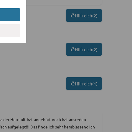
Hilfreich
(
2
)
Hilfreich
(
2
)
Hilfreich
(
1
)
 da der Herr mit hat angehört noch hat ausreden
ch aufgelegt!!! Das finde ich sehr herablassend ich