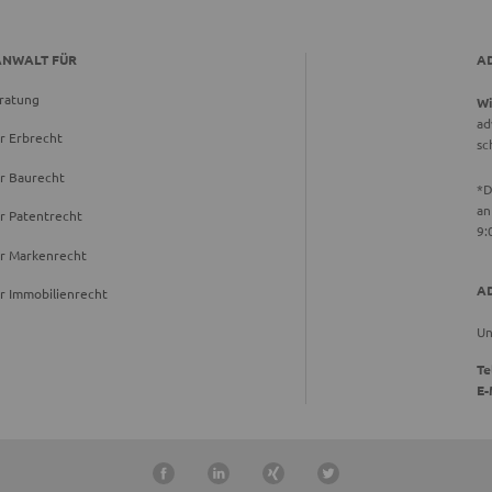
ANWALT FÜR
A
ratung
Wi
ad
r Erbrecht
sc
r Baurecht
*D
an
r Patentrecht
9:
ür Markenrecht
A
r Immobilienrecht
Un
Te
E-