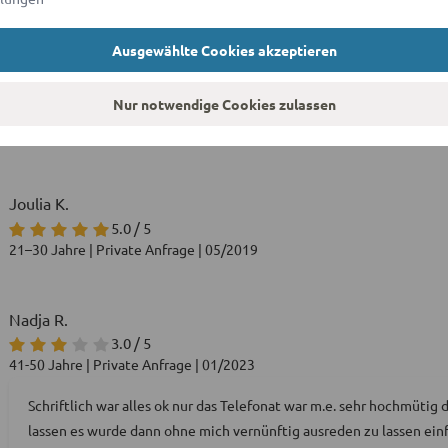
Ausgewählte Cookies akzeptieren
Viorel C.
Nur notwendige Cookies zulassen
3.4 / 5
31–40 Jahre | Private Anfrage | 03/2020
Joulia K.
5.0 / 5
21–30 Jahre | Private Anfrage | 05/2019
Nadja R.
3.0 / 5
41-50 Jahre | Private Anfrage | 01/2023
Schriftlich war alles ok nur das Telefonat war m.e. sehr hochmütig
lassen es wurde dann ohne mich vernünftig ausreden zu lassen einfa