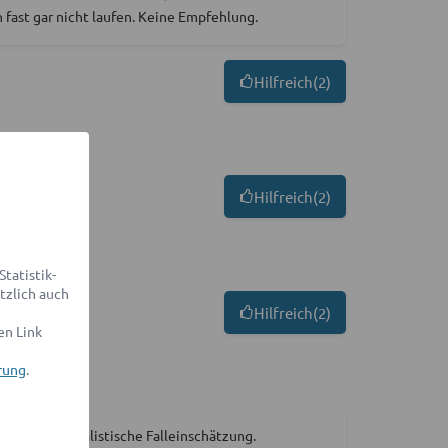
fast gar nicht laufen. Keine Empfehlung.
Hilfreich
(
2
)
Hilfreich
(
2
)
tatistik-
tzlich auch
Hilfreich
(
2
)
en Link
rung
.
ompetent. Realistische Falleinschätzung.