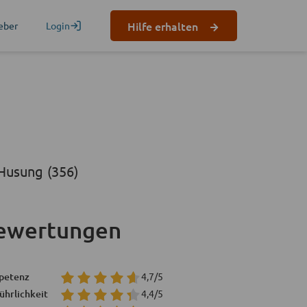
Hilfe erhalten
eber
Login
Husung (356)
ewertungen
petenz
4,7/5
ührlichkeit
4,4/5