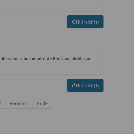
Hilfreich
(
1
)
 über eine sehr kompetente Beratung bis hin zur
.
Hilfreich
(
1
)
7
Vorwärts
Ende