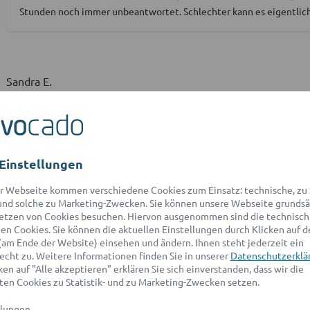
Stunden noch immer unbeantwortet. Schlechter kann es eigentlich 
Sandra E.
4.8 / 5
< 20 Jahre | Private Anfrage | 07/2020
David Q.
Einstellungen
4.4 / 5
r Webseite kommen verschiedene Cookies zum Einsatz: technische, zu S
41–50 Jahre | Private Anfrage | 10/2020
nd solche zu Marketing-Zwecken. Sie können unsere Webseite grundsä
etzen von Cookies besuchen. Hiervon ausgenommen sind die technisch
n Cookies. Sie können die aktuellen Einstellungen durch Klicken auf d
Tim M.
(am Ende der Website) einsehen und ändern. Ihnen steht jederzeit ein
echt zu. Weitere Informationen finden Sie in unserer
Datenschutzerklä
5.0 / 5
en auf "Alle akzeptieren" erklären Sie sich einverstanden, dass wir die
21-30 Jahre | Private Anfrage | 02/2021
en Cookies zu Statistik- und zu Marketing-Zwecken setzen.
Super schnelle Rückmeldung bei mir (30 Minuten), sehr nett und k
llungen