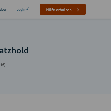
Hilfe erhalten
eber
Login
n
atzhold
(16)