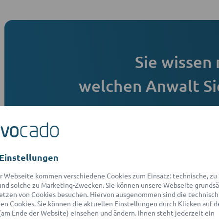
Sie wissen 
welchen Anwalt Si
Kein Problem, wir finden den Richtigen für
Ohne Aufwand fü
Jetzt Rechtsfrage st
Einstellungen
r Webseite kommen verschiedene Cookies zum Einsatz: technische, zu S
Kostenlos
Tran
nd solche zu Marketing-Zwecken. Sie können unsere Webseite grundsä
etzen von Cookies besuchen. Hiervon ausgenommen sind die technisch
n Cookies. Sie können die aktuellen Einstellungen durch Klicken auf d
(am Ende der Website) einsehen und ändern. Ihnen steht jederzeit ein