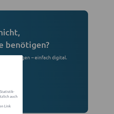
nicht,
e benötigen?
 Ihr Anliegen – einfach digital.
r Sie.
ellen
tatistik-
sparent
tzlich auch
en Link