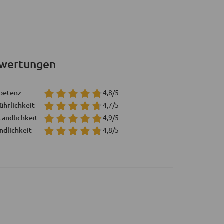
wertungen
petenz
4,8/5
ührlichkeit
4,7/5
tändlichkeit
4,9/5
ndlichkeit
4,8/5