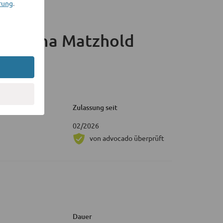
rung
.
Romana Matzhold
Zulassung seit
02/2026
von advocado überprüft
Dauer