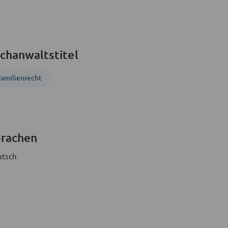
chanwaltstitel
Familienrecht
prachen
utsch