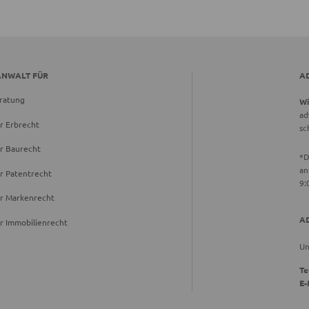
ANWALT FÜR
A
ratung
Wi
ad
r Erbrecht
sc
r Baurecht
*D
an
r Patentrecht
9:
ür Markenrecht
A
r Immobilienrecht
Un
Te
E-