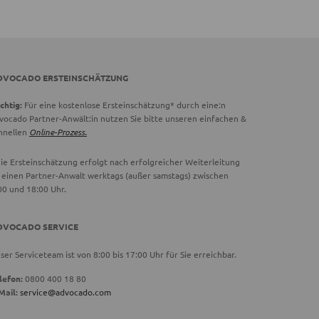
DVOCADO ERSTEINSCHÄTZUNG
chtig:
Für eine kostenlose Ersteinschätzung* durch eine:n
vocado Partner-Anwält:in nutzen Sie bitte unseren einfachen &
hnellen
Online-Prozess.
ie Ersteinschätzung erfolgt nach erfolgreicher Weiterleitung
 einen Partner-Anwalt werktags (außer samstags) zwischen
00 und 18:00 Uhr.
DVOCADO SERVICE
ser Serviceteam ist von 8:00 bis 17:00 Uhr für Sie erreichbar.
lefon:
0800 400 18 80
Mail:
service@advocado.com