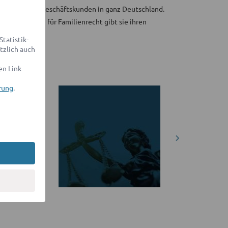
tpersonen und Geschäftskunden in ganz Deutschland.
 Fachanwältin für Familienrecht gibt sie ihren
en Vertretung.
tatistik-
tzlich auch
en Link
rung
.