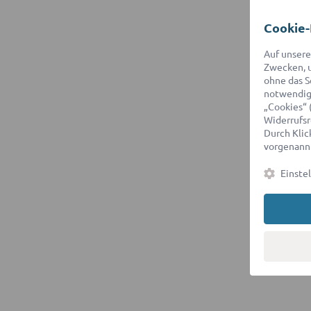
Cookie-
Auf unsere
Zwecken, u
ohne das S
notwendige
„Cookies“ 
Widerrufsr
Durch Klick
vorgenannt
Einste