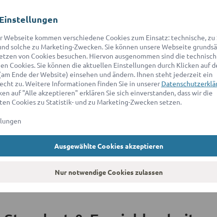
Rechtsanwältin Sabine Peter berät und vertritt seit 22 Jahren Priva
Einstellungen
Zugelassen ist sie derzeit bei der Rechtsanwaltskammer Karlsruhe. Als
Mandanten auch in komplexen Fällen die Sicherheit einer zuverlässig
r Webseite kommen verschiedene Cookies zum Einsatz: technische, zu S
nd solche zu Marketing-Zwecken. Sie können unsere Webseite grundsä
1
etzen von Cookies besuchen. Hiervon ausgenommen sind die technisch
n Cookies. Sie können die aktuellen Einstellungen durch Klicken auf d
(am Ende der Website) einsehen und ändern. Ihnen steht jederzeit ein
echt zu. Weitere Informationen finden Sie in unserer
Datenschutzerklä
en auf "Alle akzeptieren" erklären Sie sich einverstanden, dass wir die
en Cookies zu Statistik- und zu Marketing-Zwecken setzen.
llungen
Ausgewählte Cookies akzeptieren
Nur notwendige Cookies zulassen