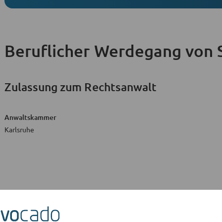
Beruflicher Werdegang
von 
Zulassung zum Rechtsanwalt
Anwaltskammer
Karlsruhe
Kurzbeschreibung
zu Rechts