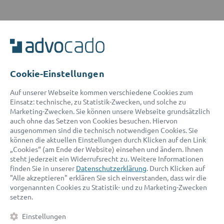
ADVOCADO SERVICE
Unser Serviceteam ist von 8:00 bis 17:00 Uhr für Sie erreichbar.
Telefon:
0800 400 18 80
E-Mail:
service@advocado.com
Cookie-Einstellungen
Auf unserer Webseite kommen verschiedene Cookies zum
Einsatz: technische, zu Statistik-Zwecken, und solche zu
Marketing-Zwecken. Sie können unsere Webseite grundsätzlich
auch ohne das Setzen von Cookies besuchen. Hiervon
ausgenommen sind die technisch notwendigen Cookies. Sie
© 2026 advocado - einfach online den passenden Rechtsanwalt finden
können die aktuellen Einstellungen durch Klicken auf den Link
„Cookies“ (am Ende der Website) einsehen und ändern. Ihnen
steht jederzeit ein Widerrufsrecht zu. Weitere Informationen
Auszeichnungen:
finden Sie in unserer
Datenschutzerklärung
. Durch Klicken auf
"Alle akzeptieren" erklären Sie sich einverstanden, dass wir die
vorgenannten Cookies zu Statistik- und zu Marketing-Zwecken
setzen.
Einstellungen