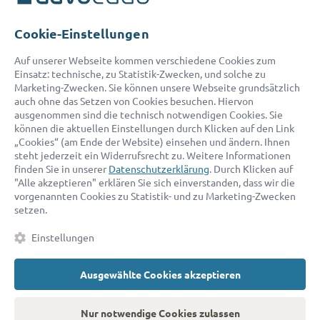
Telefon:
0800 400 18 80
E-Mail:
service@advocado.com
Cookie-Einstellungen
Auf unserer Webseite kommen verschiedene Cookies zum
Einsatz: technische, zu Statistik-Zwecken, und solche zu
Marketing-Zwecken. Sie können unsere Webseite grundsätzlich
auch ohne das Setzen von Cookies besuchen. Hiervon
ausgenommen sind die technisch notwendigen Cookies. Sie
© 2026 advocado - einfach online den passenden Rechtsanwalt finden
können die aktuellen Einstellungen durch Klicken auf den Link
„Cookies“ (am Ende der Website) einsehen und ändern. Ihnen
steht jederzeit ein Widerrufsrecht zu. Weitere Informationen
Auszeichnungen:
finden Sie in unserer
Datenschutzerklärung
. Durch Klicken auf
"Alle akzeptieren" erklären Sie sich einverstanden, dass wir die
vorgenannten Cookies zu Statistik- und zu Marketing-Zwecken
setzen.
Einstellungen
Ausgewählte Cookies akzeptieren
Kontakt
Datenschutz
Impressum
Fakten
AGB
Nur notwendige Cookies zulassen
Cookies
Barrierefreiheitserklärung