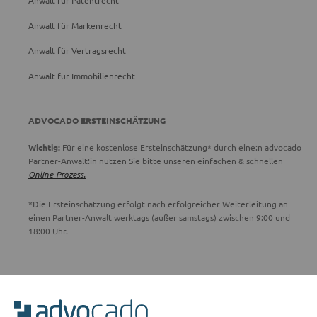
Anwalt für Patentrecht
Anwalt für Markenrecht
Anwalt für Vertragsrecht
Anwalt für Immobilienrecht
ADVOCADO ERSTEINSCHÄTZUNG
Wichtig:
Für eine kostenlose Ersteinschätzung* durch eine:n advocado
Partner-Anwält:in nutzen Sie bitte unseren einfachen & schnellen
Online-Prozess.
*Die Ersteinschätzung erfolgt nach erfolgreicher Weiterleitung an
einen Partner-Anwalt werktags (außer samstags) zwischen 9:00 und
18:00 Uhr.
ADVOCADO SERVICE
Unser Serviceteam ist von 8:00 bis 17:00 Uhr für Sie erreichbar.