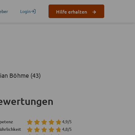
Hilfe erhalten
eber
Login
ian Böhme (43)
ewertungen
petenz
4,9/5
ührlichkeit
4,8/5