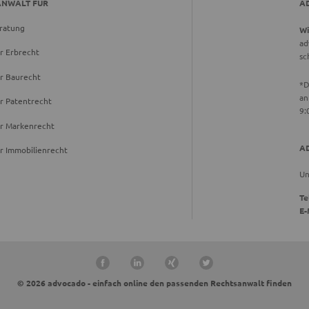
ANWALT FÜR
A
ratung
Wi
ad
r Erbrecht
sc
r Baurecht
*D
an
r Patentrecht
9:
ür Markenrecht
A
r Immobilienrecht
Un
Te
E-
© 2026 advocado - einfach online den passenden Rechtsanwalt finden