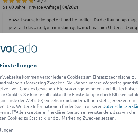
51-60 Jahre | Private Anfrage | 04/2021
Anwalt war sehr kompetent und freundlich. Da die Räumungsklage b
jetzt auf das Urteil, um mir dann ggfs. nochmal hier Unterstützung
Birgit S.
Einstellungen
5.0 / 5
61-70 Jahre | Private Anfrage | 08/2021
r Webseite kommen verschiedene Cookies zum Einsatz: technische, zu S
nd solche zu Marketing-Zwecken. Sie können unsere Webseite grundsä
Sehr rasche Reaktionszeit, sehr kompetent und freundlich, sehr ve
etzen von Cookies besuchen. Hiervon ausgenommen sind die technisch
erhalten.
n Cookies. Sie können die aktuellen Einstellungen durch Klicken auf d
(am Ende der Website) einsehen und ändern. Ihnen steht jederzeit ein
echt zu. Weitere Informationen finden Sie in unserer
Datenschutzerklä
en auf "Alle akzeptieren" erklären Sie sich einverstanden, dass wir die
en Cookies zu Statistik- und zu Marketing-Zwecken setzen.
Arif E.
llungen
4.8 / 5
51-60 Jahre | Private Anfrage | 05/2021