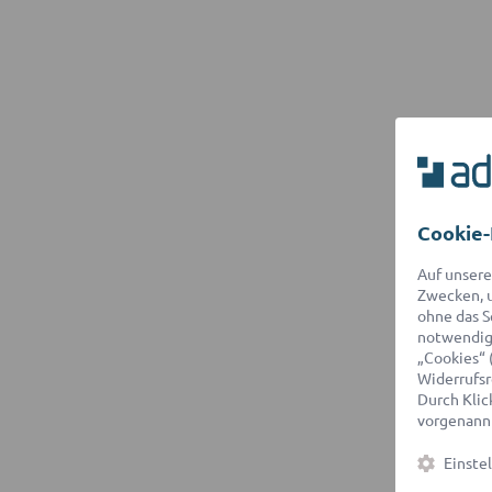
Cookie-
Auf unsere
Zwecken, u
ohne das S
notwendige
„Cookies“ 
Widerrufsr
Durch Klick
vorgenannt
Einste