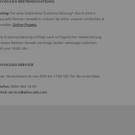
DVOCADO ERSTEINSCHÄTZUNG
chtig:
Für eine kostenlose Ersteinschätzung* durch eine:n
vocado Partner-Anwält:in nutzen Sie bitte unseren einfachen &
hnellen
Online-Prozess.
ie Ersteinschätzung erfolgt nach erfolgreicher Weiterleitung
 einen Partner-Anwalt werktags (außer samstags) zwischen
00 und 18:00 Uhr.
DVOCADO SERVICE
ser Serviceteam ist von 8:00 bis 17:00 Uhr für Sie erreichbar.
lefon:
0800 400 18 80
Mail:
service@advocado.com