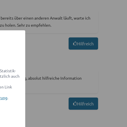
ereits über einen anderen Anwalt läuft, warte ich
 zu holen. Sehr zu empfehlen.
Hilfreich
tatistik-
tzlich auch
rtrauenswürdig, absolut hilfreiche Information
en Link
rung
.
Hilfreich