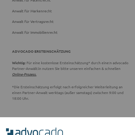
Anwalt für Patentrecht
Anwalt für Markenrecht
Anwalt für Vertragsrecht
Anwalt für Immobilienrecht
ADVOCADO ERSTEINSCHÄTZUNG
Wichtig:
Für eine kostenlose Ersteinschätzung* durch eine:n advocado
Partner-Anwält:in nutzen Sie bitte unseren einfachen & schnellen
Online-Prozess.
*Die Ersteinschätzung erfolgt nach erfolgreicher Weiterleitung an
einen Partner-Anwalt werktags (außer samstags) zwischen 9:00 und
18:00 Uhr.
ADVOCADO SERVICE
Unser Serviceteam ist von 8:00 bis 17:00 Uhr für Sie erreichbar.