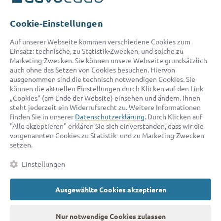
Telefon:
0800 400 18 80
E-Mail:
service@advocado.com
Cookie-Einstellungen
Auf unserer Webseite kommen verschiedene Cookies zum
Einsatz: technische, zu Statistik-Zwecken, und solche zu
Marketing-Zwecken. Sie können unsere Webseite grundsätzlich
auch ohne das Setzen von Cookies besuchen. Hiervon
ausgenommen sind die technisch notwendigen Cookies. Sie
© 2026 advocado - einfach online den passenden Rechtsanwalt finden
können die aktuellen Einstellungen durch Klicken auf den Link
„Cookies“ (am Ende der Website) einsehen und ändern. Ihnen
steht jederzeit ein Widerrufsrecht zu. Weitere Informationen
Auszeichnungen:
finden Sie in unserer
Datenschutzerklärung
. Durch Klicken auf
"Alle akzeptieren" erklären Sie sich einverstanden, dass wir die
vorgenannten Cookies zu Statistik- und zu Marketing-Zwecken
setzen.
Einstellungen
Ausgewählte Cookies akzeptieren
Kontakt
Datenschutz
Impressum
Fakten
AGB
Nur notwendige Cookies zulassen
Cookies
Barrierefreiheitserklärung