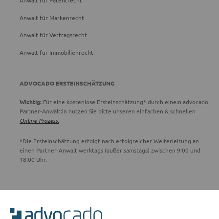
Anwalt für Patentrecht
Anwalt für Markenrecht
Anwalt für Vertragsrecht
Anwalt für Immobilienrecht
ADVOCADO ERSTEINSCHÄTZUNG
Wichtig:
Für eine kostenlose Ersteinschätzung* durch eine:n advocado
Partner-Anwält:in nutzen Sie bitte unseren einfachen & schnellen
Online-Prozess.
*Die Ersteinschätzung erfolgt nach erfolgreicher Weiterleitung an
einen Partner-Anwalt werktags (außer samstags) zwischen 9:00 und
18:00 Uhr.
ADVOCADO SERVICE
Unser Serviceteam ist von 8:00 bis 17:00 Uhr für Sie erreichbar.