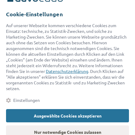
Telefon:
0800 400 18 80
E-Mail:
service@advocado.com
Cookie-Einstellungen
Auf unserer Webseite kommen verschiedene Cookies zum
Einsatz: technische, zu Statistik-Zwecken, und solche zu
Marketing-Zwecken. Sie können unsere Webseite grundsätzlich
auch ohne das Setzen von Cookies besuchen. Hiervon
ausgenommen sind die technisch notwendigen Cookies. Sie
© 2026 advocado - einfach online den passenden Rechtsanwalt finden
können die aktuellen Einstellungen durch Klicken auf den Link
„Cookies“ (am Ende der Website) einsehen und ändern. Ihnen
steht jederzeit ein Widerrufsrecht zu. Weitere Informationen
Auszeichnungen:
finden Sie in unserer
Datenschutzerklärung
. Durch Klicken auf
"Alle akzeptieren" erklären Sie sich einverstanden, dass wir die
vorgenannten Cookies zu Statistik- und zu Marketing-Zwecken
setzen.
Einstellungen
Ausgewählte Cookies akzeptieren
Kontakt
Datenschutz
Impressum
Fakten
AGB
Nur notwendige Cookies zulassen
Cookies
Barrierefreiheitserklärung