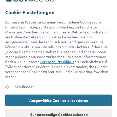
Telefon:
0800 400 18 80
E-Mail:
service@advocado.com
Cookie-Einstellungen
Auf unserer Webseite kommen verschiedene Cookies zum
Einsatz: technische, zu Statistik-Zwecken, und solche zu
Marketing-Zwecken. Sie können unsere Webseite grundsätzlich
auch ohne das Setzen von Cookies besuchen. Hiervon
ausgenommen sind die technisch notwendigen Cookies. Sie
© 2026 advocado - einfach online den passenden Rechtsanwalt finden
können die aktuellen Einstellungen durch Klicken auf den Link
„Cookies“ (am Ende der Website) einsehen und ändern. Ihnen
steht jederzeit ein Widerrufsrecht zu. Weitere Informationen
Auszeichnungen:
finden Sie in unserer
Datenschutzerklärung
. Durch Klicken auf
"Alle akzeptieren" erklären Sie sich einverstanden, dass wir die
vorgenannten Cookies zu Statistik- und zu Marketing-Zwecken
setzen.
Einstellungen
Ausgewählte Cookies akzeptieren
Kontakt
Datenschutz
Impressum
Fakten
AGB
Nur notwendige Cookies zulassen
Cookies
Barrierefreiheitserklärung