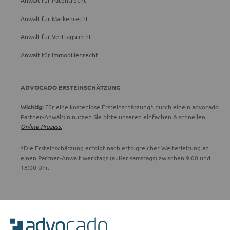
Anwalt für Patentrecht
Anwalt für Markenrecht
Anwalt für Vertragsrecht
Anwalt für Immobilienrecht
ADVOCADO ERSTEINSCHÄTZUNG
Wichtig:
Für eine kostenlose Ersteinschätzung* durch eine:n advocado
Partner-Anwält:in nutzen Sie bitte unseren einfachen & schnellen
Online-Prozess.
*Die Ersteinschätzung erfolgt nach erfolgreicher Weiterleitung an
einen Partner-Anwalt werktags (außer samstags) zwischen 9:00 und
18:00 Uhr.
ADVOCADO SERVICE
Unser Serviceteam ist von 8:00 bis 17:00 Uhr für Sie erreichbar.