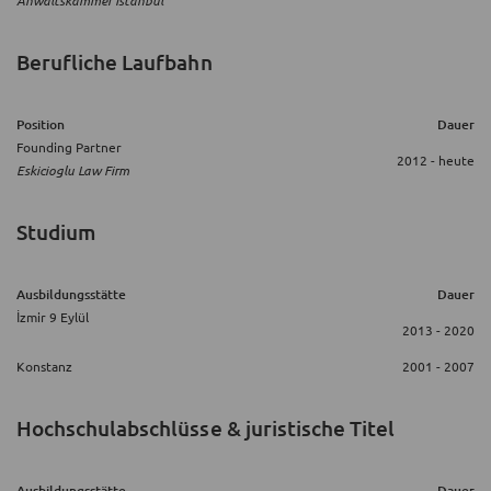
Anwaltskammer Istanbul
Berufliche Laufbahn
Position
Dauer
Founding Partner
2012 - heute
Eskicioglu Law Firm
Studium
Ausbildungsstätte
Dauer
İzmir 9 Eylül
2013 - 2020
Konstanz
2001 - 2007
Hochschulabschlüsse & juristische Titel
Ausbildungsstätte
Dauer