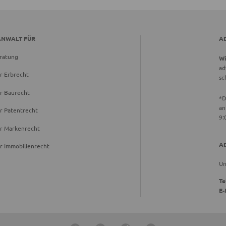
ANWALT FÜR
A
ratung
Wi
ad
r Erbrecht
sc
r Baurecht
*D
an
r Patentrecht
9:
ür Markenrecht
A
r Immobilienrecht
Un
Te
E-