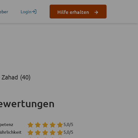
Hilfe erhalten
eber
Login
 Zahad (40)
ewertungen
petenz
5,0/5
ührlichkeit
5,0/5