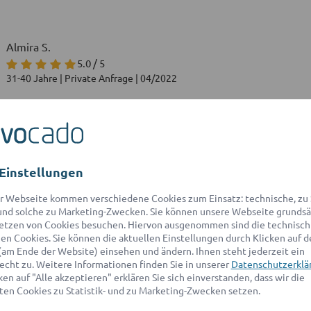
Almira S.
5.0 / 5
31-40 Jahre | Private Anfrage | 04/2022
Michael B.
5.0 / 5
71-80 Jahre | Private Anfrage | 05/2022
Einstellungen
Herr RA Zahad hat mir klare Erläuterungen zum Vorgehen bei mei
r Webseite kommen verschiedene Cookies zum Einsatz: technische, zu S
kann Herrn Zahad weiterempfehlen. Diese Erstberatung war kosten
nd solche zu Marketing-Zwecken. Sie können unsere Webseite grundsä
benötigen, kann ich das erhaltene
...
Mehr anzeigen
etzen von Cookies besuchen. Hiervon ausgenommen sind die technisch
n Cookies. Sie können die aktuellen Einstellungen durch Klicken auf d
(am Ende der Website) einsehen und ändern. Ihnen steht jederzeit ein
echt zu. Weitere Informationen finden Sie in unserer
Datenschutzerklä
en auf "Alle akzeptieren" erklären Sie sich einverstanden, dass wir die
en Cookies zu Statistik- und zu Marketing-Zwecken setzen.
michaela A.
5.0 / 5