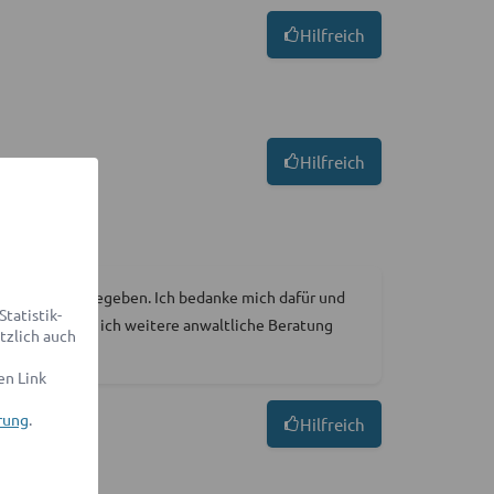
Hilfreich
Hilfreich
nem Problem gegeben. Ich bedanke mich dafür und
tatistik-
los und sollte ich weitere anwaltliche Beratung
tzlich auch
en Link
rung
.
Hilfreich