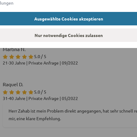
llungen
41-50 Jahre | Private Anfrage | 04/2022
Sehr kompetent, freundlich und hilfsbereit und ehrlich. Genaue Erl
Ausgewählte Cookies akzeptieren
Nur notwendige Cookies zulassen
Martina N.
5.0 / 5
21-30 Jahre | Private Anfrage | 09/2022
Raquel D.
5.0 / 5
31-40 Jahre | Private Anfrage | 05/2022
Herr Zahab ist mein Problem direkt angegangen, hat sehr schnell rea
mir, eine klare Empfehlung.