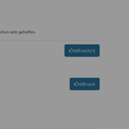
schon sehr geholfen.
Hilfreich
(
1
)
Hilfreich