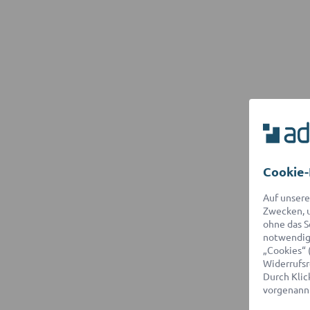
Cookie-
Auf unsere
Zwecken, u
ohne das S
notwendige
„Cookies“ 
Widerrufsr
Durch Klick
vorgenannt