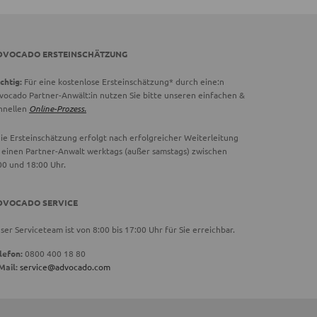
DVOCADO ERSTEINSCHÄTZUNG
chtig:
Für eine kostenlose Ersteinschätzung* durch eine:n
vocado Partner-Anwält:in nutzen Sie bitte unseren einfachen &
hnellen
Online-Prozess.
ie Ersteinschätzung erfolgt nach erfolgreicher Weiterleitung
 einen Partner-Anwalt werktags (außer samstags) zwischen
00 und 18:00 Uhr.
DVOCADO SERVICE
ser Serviceteam ist von 8:00 bis 17:00 Uhr für Sie erreichbar.
lefon:
0800 400 18 80
Mail:
service@advocado.com