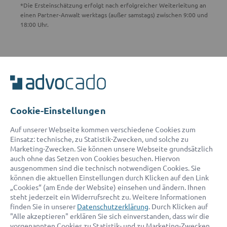
*Die Ersteinschätzung erfolgt nach erfolgreicher Weiterleitung an
einen Partner-Anwalt werktags (außer samstags) zwischen 9:00 und
18:00 Uhr.
ADVOCADO SERVICE
Unser Serviceteam ist von 8:00 bis 17:00 Uhr für Sie erreichbar.
Telefon:
0800 400 18 80
E-Mail:
service@advocado.com
Cookie-Einstellungen
Auf unserer Webseite kommen verschiedene Cookies zum
Einsatz: technische, zu Statistik-Zwecken, und solche zu
Marketing-Zwecken. Sie können unsere Webseite grundsätzlich
auch ohne das Setzen von Cookies besuchen. Hiervon
ausgenommen sind die technisch notwendigen Cookies. Sie
© 2026 advocado - einfach online den passenden Rechtsanwalt finden
können die aktuellen Einstellungen durch Klicken auf den Link
„Cookies“ (am Ende der Website) einsehen und ändern. Ihnen
steht jederzeit ein Widerrufsrecht zu. Weitere Informationen
Auszeichnungen:
finden Sie in unserer
Datenschutzerklärung
. Durch Klicken auf
"Alle akzeptieren" erklären Sie sich einverstanden, dass wir die
vorgenannten Cookies zu Statistik- und zu Marketing-Zwecken