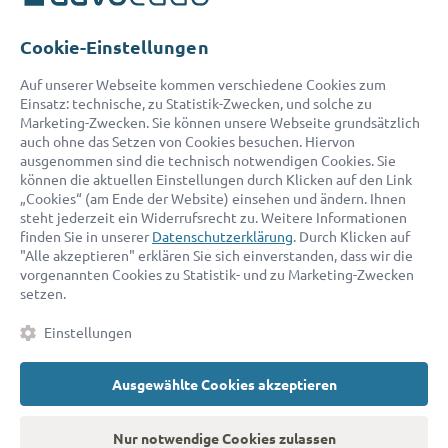
Telefon:
0800 400 18 80
E-Mail:
service@advocado.com
Cookie-Einstellungen
Auf unserer Webseite kommen verschiedene Cookies zum
Einsatz: technische, zu Statistik-Zwecken, und solche zu
Marketing-Zwecken. Sie können unsere Webseite grundsätzlich
auch ohne das Setzen von Cookies besuchen. Hiervon
ausgenommen sind die technisch notwendigen Cookies. Sie
© 2026 advocado - einfach online den passenden Rechtsanwalt finden
können die aktuellen Einstellungen durch Klicken auf den Link
„Cookies“ (am Ende der Website) einsehen und ändern. Ihnen
steht jederzeit ein Widerrufsrecht zu. Weitere Informationen
Auszeichnungen:
finden Sie in unserer
Datenschutzerklärung
. Durch Klicken auf
"Alle akzeptieren" erklären Sie sich einverstanden, dass wir die
vorgenannten Cookies zu Statistik- und zu Marketing-Zwecken
setzen.
Einstellungen
Ausgewählte Cookies akzeptieren
Kontakt
Datenschutz
Impressum
Fakten
AGB
Nur notwendige Cookies zulassen
Cookies
Barrierefreiheitserklärung