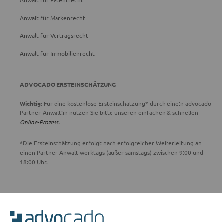
Anwalt für Patentrecht
Anwalt für Markenrecht
Anwalt für Vertragsrecht
Anwalt für Immobilienrecht
ADVOCADO ERSTEINSCHÄTZUNG
Wichtig:
Für eine kostenlose Ersteinschätzung* durch eine:n advocado
Partner-Anwält:in nutzen Sie bitte unseren einfachen & schnellen
Online-Prozess.
*Die Ersteinschätzung erfolgt nach erfolgreicher Weiterleitung an
einen Partner-Anwalt werktags (außer samstags) zwischen 9:00 und
18:00 Uhr.
ADVOCADO SERVICE
Unser Serviceteam ist von 8:00 bis 17:00 Uhr für Sie erreichbar.