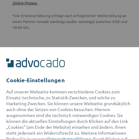
Online-Prozess.
*Die Ersteinschätzung erfolgt nach erfolgreicher Weiterleitung an
einen Partner-Anwalt werktags (außer samstags) zwischen 9:00 und
18:00 Uhr.
ADVOCADO SERVICE
Unser Serviceteam ist von 8:00 bis 17:00 Uhr für Sie erreichbar.
Telefon:
0800 400 18 80
E-Mail:
service@advocado.com
Cookie-Einstellungen
Auf unserer Webseite kommen verschiedene Cookies zum
Einsatz: technische, zu Statistik-Zwecken, und solche zu
Marketing-Zwecken. Sie können unsere Webseite grundsätzlich
auch ohne das Setzen von Cookies besuchen. Hiervon
ausgenommen sind die technisch notwendigen Cookies. Sie
© 2026 advocado - einfach online den passenden Rechtsanwalt finden
können die aktuellen Einstellungen durch Klicken auf den Link
„Cookies“ (am Ende der Website) einsehen und ändern. Ihnen
steht jederzeit ein Widerrufsrecht zu. Weitere Informationen
Auszeichnungen:
finden Sie in unserer
Datenschutzerklärung
. Durch Klicken auf