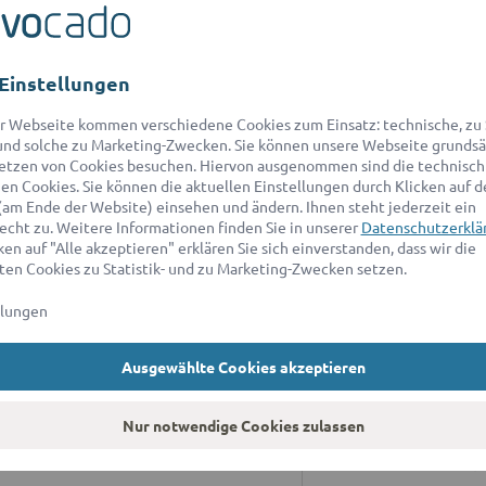
Einstellungen
r Webseite kommen verschiedene Cookies zum Einsatz: technische, zu S
nd solche zu Marketing-Zwecken. Sie können unsere Webseite grundsä
etzen von Cookies besuchen. Hiervon ausgenommen sind die technisch
n Cookies. Sie können die aktuellen Einstellungen durch Klicken auf d
ANWALT FÜR
A
(am Ende der Website) einsehen und ändern. Ihnen steht jederzeit ein
echt zu. Weitere Informationen finden Sie in unserer
Datenschutzerklä
ratung
Wi
en auf "Alle akzeptieren" erklären Sie sich einverstanden, dass wir die
ad
en Cookies zu Statistik- und zu Marketing-Zwecken setzen.
r Erbrecht
sc
llungen
r Baurecht
*D
an
r Patentrecht
Ausgewählte Cookies akzeptieren
9:
ür Markenrecht
A
Nur notwendige Cookies zulassen
r Immobilienrecht
Un