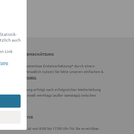
tatistik-
tzlich auch
en Link
DVOCADO ERSTEINSCHÄTZUNG
rung
.
chtig:
Für eine kostenlose Ersteinschätzung* durch eine:n
vocado Partner-Anwält:in nutzen Sie bitte unseren einfachen &
hnellen
Online-Prozess.
ie Ersteinschätzung erfolgt nach erfolgreicher Weiterleitung
 einen Partner-Anwalt werktags (außer samstags) zwischen
00 und 18:00 Uhr.
DVOCADO SERVICE
ser Serviceteam ist von 8:00 bis 17:00 Uhr für Sie erreichbar.