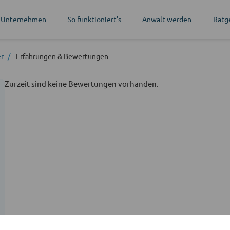
 Unternehmen
So funktioniert's
Anwalt werden
Ratg
er
Erfahrungen
& Bewertungen
Zurzeit sind keine Bewertungen vorhanden.