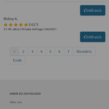
Hilfreich
Bishoy A.
5.0 / 5
31-40 Jahre | Private Anfrage | 04/2021
Hilfreich
1
2
3
4
5
6
7
Vorwärts
Ende
MEHR ZU ADVOCADO
Über uns