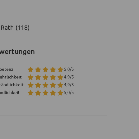
Rath (118)
wertungen
petenz
5,0/5
ührlichkeit
4,9/5
tändlichkeit
4,9/5
ndlichkeit
5,0/5