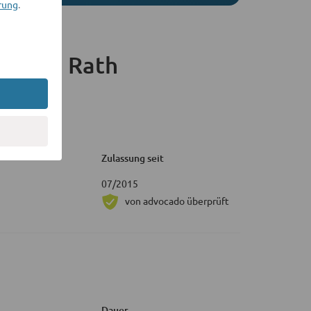
rung
.
Tobias Rath
Zulassung seit
07/2015
von advocado überprüft
Dauer