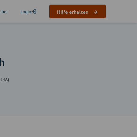
Hilfe erhalten
eber
Login
h
(118)