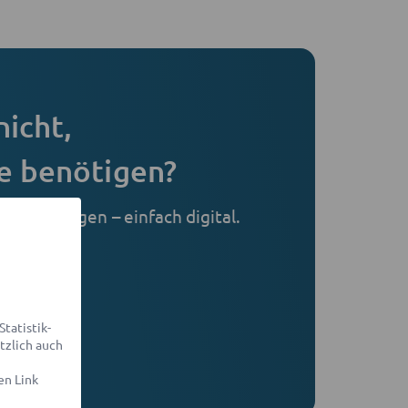
nicht,
e benötigen?
 Ihr Anliegen – einfach digital.
r Sie.
ellen
tatistik-
sparent
tzlich auch
en Link