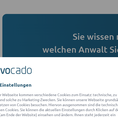
Sie wissen 
welchen Anwalt Si
Kein Problem, wir finden den Richtigen für
Ohne Aufwand fü
Einstellungen
Jetzt Rechtsfrage st
r Webseite kommen verschiedene Cookies zum Einsatz: technische, zu S
Kostenlos
Tran
nd solche zu Marketing-Zwecken. Sie können unsere Webseite grundsä
etzen von Cookies besuchen. Hiervon ausgenommen sind die technisch
n Cookies. Sie können die aktuellen Einstellungen durch Klicken auf d
(am Ende der Website) einsehen und ändern. Ihnen steht jederzeit ein