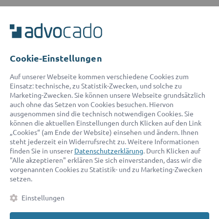
ADVOCADO SERVICE
Unser Serviceteam ist von 8:00 bis 17:00 Uhr für Sie erreichbar.
Telefon:
0800 400 18 80
E-Mail:
service@advocado.com
Cookie-Einstellungen
Auf unserer Webseite kommen verschiedene Cookies zum
Einsatz: technische, zu Statistik-Zwecken, und solche zu
Marketing-Zwecken. Sie können unsere Webseite grundsätzlich
auch ohne das Setzen von Cookies besuchen. Hiervon
ausgenommen sind die technisch notwendigen Cookies. Sie
© 2026 advocado - einfach online den passenden Rechtsanwalt finden
können die aktuellen Einstellungen durch Klicken auf den Link
„Cookies“ (am Ende der Website) einsehen und ändern. Ihnen
steht jederzeit ein Widerrufsrecht zu. Weitere Informationen
Auszeichnungen:
finden Sie in unserer
Datenschutzerklärung
. Durch Klicken auf
"Alle akzeptieren" erklären Sie sich einverstanden, dass wir die
vorgenannten Cookies zu Statistik- und zu Marketing-Zwecken
setzen.
Einstellungen