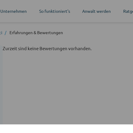
 Unternehmen
So funktioniert's
Anwalt werden
Ratg
ci
Erfahrungen
& Bewertungen
Zurzeit sind keine Bewertungen vorhanden.