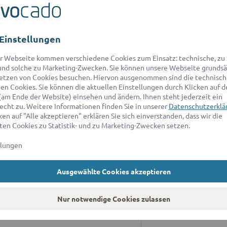
Einstellungen
r Webseite kommen verschiedene Cookies zum Einsatz: technische, zu S
nd solche zu Marketing-Zwecken. Sie können unsere Webseite grundsä
etzen von Cookies besuchen. Hiervon ausgenommen sind die technisch
n Cookies. Sie können die aktuellen Einstellungen durch Klicken auf d
ANWALT FÜR
A
(am Ende der Website) einsehen und ändern. Ihnen steht jederzeit ein
echt zu. Weitere Informationen finden Sie in unserer
Datenschutzerklä
ratung
Wi
en auf "Alle akzeptieren" erklären Sie sich einverstanden, dass wir die
ad
en Cookies zu Statistik- und zu Marketing-Zwecken setzen.
r Erbrecht
sc
llungen
r Baurecht
*D
an
r Patentrecht
Ausgewählte Cookies akzeptieren
9:
ür Markenrecht
A
Nur notwendige Cookies zulassen
r Immobilienrecht
Un