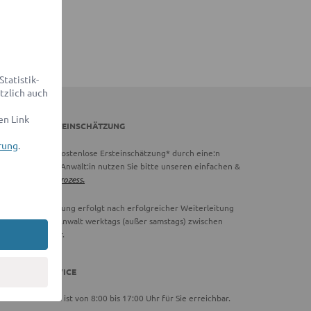
tatistik-
tzlich auch
en Link
DVOCADO ERSTEINSCHÄTZUNG
rung
.
chtig:
Für eine kostenlose Ersteinschätzung* durch eine:n
vocado Partner-Anwält:in nutzen Sie bitte unseren einfachen &
hnellen
Online-Prozess.
ie Ersteinschätzung erfolgt nach erfolgreicher Weiterleitung
 einen Partner-Anwalt werktags (außer samstags) zwischen
00 und 18:00 Uhr.
DVOCADO SERVICE
ser Serviceteam ist von 8:00 bis 17:00 Uhr für Sie erreichbar.