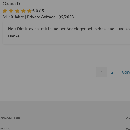
Oxana D.
5.0 / 5
31-40 Jahre | Private Anfrage | 05/2023
Herr Dimitrov hat mir in meiner Angelegenheit sehr schnell und ko
Danke.
1
2
Vor
ANWALT FÜR
A
ratung
Wi