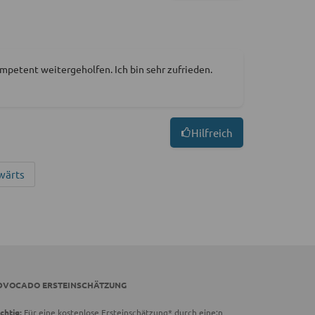
mpetent weitergeholfen. Ich bin sehr zufrieden.
Hilfreich
wärts
DVOCADO ERSTEINSCHÄTZUNG
chtig:
Für eine kostenlose Ersteinschätzung* durch eine:n