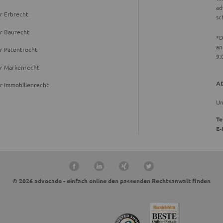
ad
r Erbrecht
sc
r Baurecht
*D
an
r Patentrecht
9:
ür Markenrecht
A
r Immobilienrecht
Un
Te
E-
© 2026 advocado - einfach online den passenden Rechtsanwalt finden