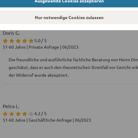
Ausgewählte Cookies akzeptieren
flexibel im Kontakt mir gegenüber. Herzlichen Dank!
Nur notwendige Cookies zulassen
Doris G.
5.0 / 5
51-60 Jahre | Private Anfrage | 06/2023
Die freundliche und ausführliche fachliche Beratung von Herrn Dim
geschätzt, dass er auch den theoretischen Streitfall vor Gericht er
der Widerruf wurde akzeptiert.
Petra L.
4.2 / 5
51-60 Jahre | Geschäftliche Anfrage | 06/2023