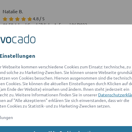
Natalie B.
4.8 / 5
41-50 Jahre | Geschäftliche Anfrage | 06/2023
Vielen Dank
Einstellungen
Markus B.
r Webseite kommen verschiedene Cookies zum Einsatz: technische, zu S
nd solche zu Marketing-Zwecken. Sie können unsere Webseite grundsä
4.8 / 5
etzen von Cookies besuchen. Hiervon ausgenommen sind die technisch
31-40 Jahre | Geschäftliche Anfrage | 04/2023
n Cookies. Sie können die aktuellen Einstellungen durch Klicken auf d
(am Ende der Website) einsehen und ändern. Ihnen steht jederzeit ein
echt zu. Weitere Informationen finden Sie in unserer
Datenschutzerklä
en auf "Alle akzeptieren" erklären Sie sich einverstanden, dass wir die
Doris S.
en Cookies zu Statistik- und zu Marketing-Zwecken setzen.
5.0 / 5
61-70 Jahre | Private Anfrage | 09/2023
llungen
Herr Dimitrow ist absolut top! Hat die Rechtsproblematik super erk