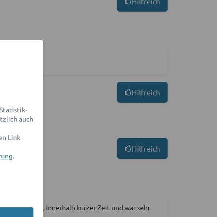
Hilfreich
Hilfreich
tatistik-
tzlich auch
en Link
Hilfreich
rung
.
annt in Detail, innerhalb kurzer Zeit und war sehr