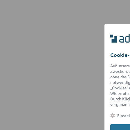
Cookie-
Auf unsere
Zwecken, u
ohne das S
notwendige
„Cookies“ 
Widerrufsr
Durch Klick
vorgenannt
Einste