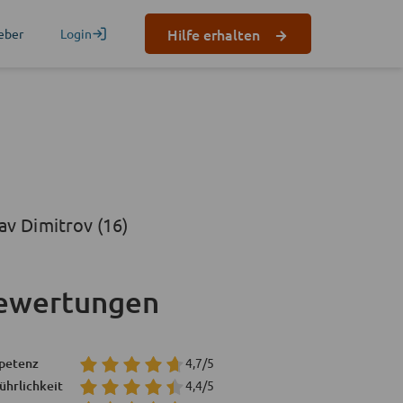
Hilfe erhalten
eber
Login
av Dimitrov (16)
ewertungen
petenz
4,7/5
ührlichkeit
4,4/5