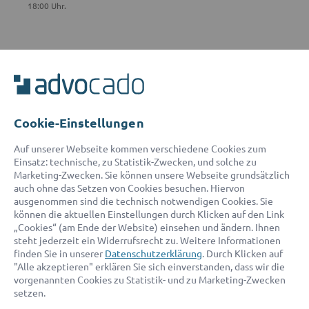
18:00 Uhr.
ADVOCADO SERVICE
Unser Serviceteam ist von 8:00 bis 17:00 Uhr für Sie erreichbar.
Telefon:
0800 400 18 80
E-Mail:
service@advocado.com
Cookie-Einstellungen
Auf unserer Webseite kommen verschiedene Cookies zum
Einsatz: technische, zu Statistik-Zwecken, und solche zu
Marketing-Zwecken. Sie können unsere Webseite grundsätzlich
auch ohne das Setzen von Cookies besuchen. Hiervon
ausgenommen sind die technisch notwendigen Cookies. Sie
© 2026 advocado - einfach online den passenden Rechtsanwalt finden
können die aktuellen Einstellungen durch Klicken auf den Link
„Cookies“ (am Ende der Website) einsehen und ändern. Ihnen
steht jederzeit ein Widerrufsrecht zu. Weitere Informationen
Auszeichnungen:
finden Sie in unserer
Datenschutzerklärung
. Durch Klicken auf
"Alle akzeptieren" erklären Sie sich einverstanden, dass wir die
vorgenannten Cookies zu Statistik- und zu Marketing-Zwecken
setzen.