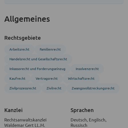
Allgemeines
Rechtsgebiete
Arbeitsrecht
Familienrecht
Handels­recht und Gesellschafts­recht
Inkasso­recht und Forderungs­einzug
Insolvenzrecht
Kaufrecht
Vertragsrecht
Wirtschaftsrecht
Zivil­prozess­recht
Zivil­recht
Zwangs­vollstreckungs­recht
Kanzlei
Sprachen
Rechtsanwaltskanzlei
Deutsch, Englisch,
Waldemar Gert LL.M.
Russisch