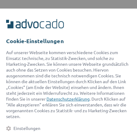
ADVOCADO SERVICE
Unser Serviceteam ist von 8:00 bis 17:00 Uhr für Sie erreichbar.
Telefon:
0800 400 18 80
E-Mail:
service@advocado.com
Cookie-Einstellungen
Auf unserer Webseite kommen verschiedene Cookies zum
Einsatz: technische, zu Statistik-Zwecken, und solche zu
Marketing-Zwecken. Sie können unsere Webseite grundsätzlich
auch ohne das Setzen von Cookies besuchen. Hiervon
ausgenommen sind die technisch notwendigen Cookies. Sie
© 2026 advocado - einfach online den passenden Rechtsanwalt finden
können die aktuellen Einstellungen durch Klicken auf den Link
„Cookies“ (am Ende der Website) einsehen und ändern. Ihnen
steht jederzeit ein Widerrufsrecht zu. Weitere Informationen
Auszeichnungen:
finden Sie in unserer
Datenschutzerklärung
. Durch Klicken auf
"Alle akzeptieren" erklären Sie sich einverstanden, dass wir die
vorgenannten Cookies zu Statistik- und zu Marketing-Zwecken
setzen.
Einstellungen