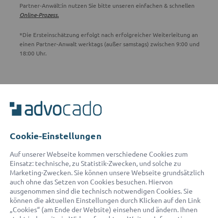
Partner-Anwält:in nutzen Sie bitte unseren einfachen & schnellen
Online-Prozess.
*Die Ersteinschätzung erfolgt nach erfolgreicher Weiterleitung an
einen Partner-Anwalt werktags (außer samstags) zwischen 9:00 und
18:00 Uhr.
ADVOCADO SERVICE
Unser Serviceteam ist von 8:00 bis 17:00 Uhr für Sie erreichbar.
Telefon:
0800 400 18 80
E-Mail:
service@advocado.com
Cookie-Einstellungen
Auf unserer Webseite kommen verschiedene Cookies zum
Einsatz: technische, zu Statistik-Zwecken, und solche zu
Marketing-Zwecken. Sie können unsere Webseite grundsätzlich
auch ohne das Setzen von Cookies besuchen. Hiervon
ausgenommen sind die technisch notwendigen Cookies. Sie
© 2026 advocado - einfach online den passenden Rechtsanwalt finden
können die aktuellen Einstellungen durch Klicken auf den Link
„Cookies“ (am Ende der Website) einsehen und ändern. Ihnen