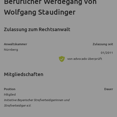
Beruflicher Werdegang
von
Wolfgang Staudinger
Zulassung zum Rechtsanwalt
Anwaltskammer
Zulassung seit
Nürnberg
01/2011
von advocado überprüft
Mitgliedschaften
Position
Dauer
Mitglied
Initiative Bayerischer Strafverteidigerinnen und
Strafverteidiger e.V.