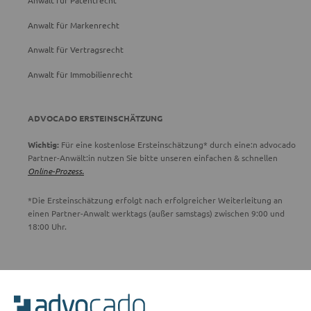
Anwalt für Patentrecht
Anwalt für Markenrecht
Anwalt für Vertragsrecht
Anwalt für Immobilienrecht
ADVOCADO ERSTEINSCHÄTZUNG
Wichtig:
Für eine kostenlose Ersteinschätzung* durch eine:n advocado
Partner-Anwält:in nutzen Sie bitte unseren einfachen & schnellen
Online-Prozess.
*Die Ersteinschätzung erfolgt nach erfolgreicher Weiterleitung an
einen Partner-Anwalt werktags (außer samstags) zwischen 9:00 und
18:00 Uhr.
ADVOCADO SERVICE
Unser Serviceteam ist von 8:00 bis 17:00 Uhr für Sie erreichbar.