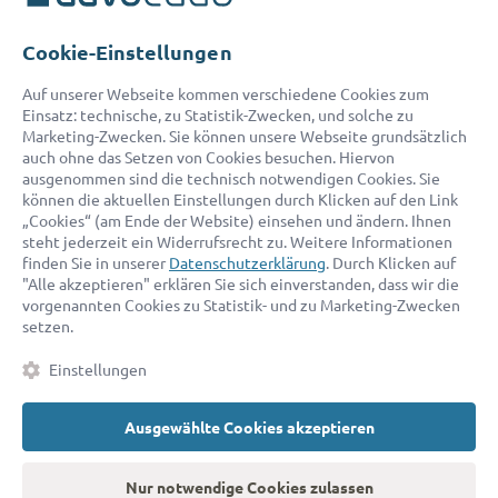
Telefon:
0800 400 18 80
E-Mail:
service@advocado.com
Cookie-Einstellungen
Auf unserer Webseite kommen verschiedene Cookies zum
Einsatz: technische, zu Statistik-Zwecken, und solche zu
Marketing-Zwecken. Sie können unsere Webseite grundsätzlich
auch ohne das Setzen von Cookies besuchen. Hiervon
ausgenommen sind die technisch notwendigen Cookies. Sie
© 2026 advocado - einfach online den passenden Rechtsanwalt finden
können die aktuellen Einstellungen durch Klicken auf den Link
„Cookies“ (am Ende der Website) einsehen und ändern. Ihnen
steht jederzeit ein Widerrufsrecht zu. Weitere Informationen
Auszeichnungen:
finden Sie in unserer
Datenschutzerklärung
. Durch Klicken auf
"Alle akzeptieren" erklären Sie sich einverstanden, dass wir die
vorgenannten Cookies zu Statistik- und zu Marketing-Zwecken
setzen.
Einstellungen
Ausgewählte Cookies akzeptieren
Kontakt
Datenschutz
Impressum
Fakten
AGB
Nur notwendige Cookies zulassen
Cookies
Barrierefreiheitserklärung