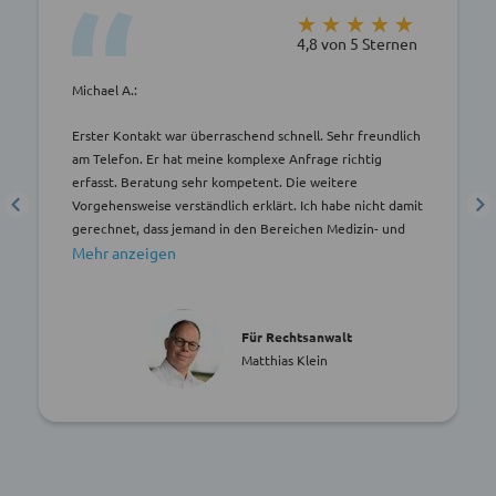
★★★★★
★★★★★
4,8 von 5 Sternen
Michael A.:
Erster Kontakt war überraschend schnell. Sehr freundlich
am Telefon. Er hat meine komplexe Anfrage richtig
erfasst. Beratung sehr kompetent. Die weitere
Vorgehensweise verständlich erklärt. Ich habe nicht damit
gerechnet, dass jemand in den Bereichen Medizin- und
Strafrecht fachlich so kompetent sein kann. Er hat sein
umfangreiches Fachwissen verständlich erklärt. Wenn
jemand einen Anwalt für Medizin- und Strafrecht sucht,
hat er mit Herrn Klein den richtigen Anwalt gefunden. Ich
Für Rechtsanwalt
kann ihn nur weiterempfehlen. Danke auch advocado,
Matthias Klein
dass Sie mir diesen kompetenten Fachanwalt vermittelt
haben.