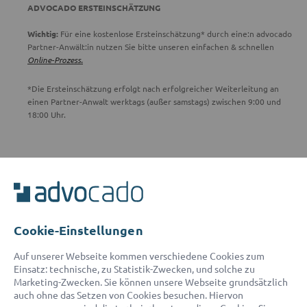
ADVOCADO ERSTEINSCHÄTZUNG
Wichtig:
Für eine kostenlose Ersteinschätzung* durch eine:n advocado
Partner-Anwält:in nutzen Sie bitte unseren einfachen & schnellen
Online-Prozess.
*Die Ersteinschätzung erfolgt nach erfolgreicher Weiterleitung an
einen Partner-Anwalt werktags (außer samstags) zwischen 9:00 und
18:00 Uhr.
ADVOCADO SERVICE
Unser Serviceteam ist von 8:00 bis 17:00 Uhr für Sie erreichbar.
Telefon:
0800 400 18 80
E-Mail:
service@advocado.com
Cookie-Einstellungen
Auf unserer Webseite kommen verschiedene Cookies zum
Einsatz: technische, zu Statistik-Zwecken, und solche zu
Marketing-Zwecken. Sie können unsere Webseite grundsätzlich
auch ohne das Setzen von Cookies besuchen. Hiervon