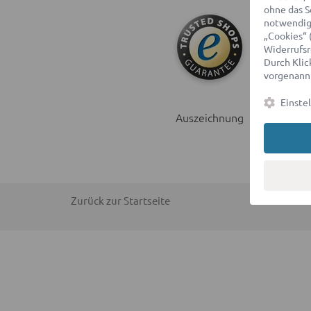
ohne das S
notwendige
„Cookies“ 
Widerrufsr
Durch Klick
vorgenannt
Einste
Auszeichnung
Zurück zur Startseite