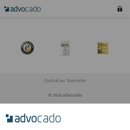
Zurück zur Startseite
© 2026 advocado
AGB
|
Impressum
|
Datenschutz
|
Fakten
|
Kontakt
|
Cookies