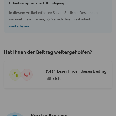
Urlaubsanspruch nach Kündigung
In diesem Artikel erfahren Sie, ob Sie Ihren Resturlaub
wahrnehmen müssen, ob Sie sich Ihren Resturlaub
auszahlen lassen können und wie sich der
weiterlesen
Auszahlungsbetrag berechnen lässt.
Hat Ihnen der Beitrag weitergeholfen?
7.484
Leser
finden diesen Beitrag
hilfreich.
Kerstin Brouwer