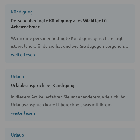
helfen? Gilt eine gesetzliche Kündigungsfrist? Probezeit
Kündigung
und Kündigung unter die Lupe genommen.
Personenbedingte Kündigung: alles Wichtige für
Arbeitnehmer
Wann eine personenbedingte Kündigung gerechtfertigt
ist, welche Gründe sie hat und wie Sie dagegen vorgehen
können.
weiterlesen
Urlaub
Urlaubsanspruch bei Kündigung
In diesem Artikel erfahren Sie unter anderem, wie sich Ihr
Urlaubsanspruch korrekt berechnet, was mit Ihrem
Resturlaub bei einer Kündigung geschieht und ob Sie sich
weiterlesen
den Resturlaub auch auszahlen lassen können.
Urlaub