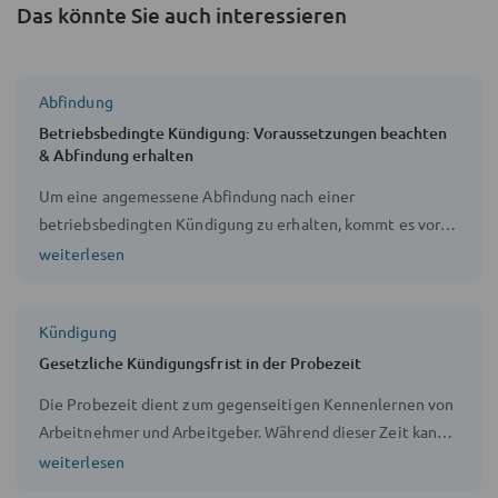
Das könnte Sie auch interessieren
Abfindung
Betriebsbedingte Kündigung: Voraussetzungen beachten
& Abfindung erhalten
Um eine angemessene Abfindung nach einer
betriebsbedingten Kündigung zu erhalten, kommt es vor
allem auf Ihr Verhandlungsgeschick an.
weiterlesen
Kündigung
Gesetzliche Kündigungsfrist in der Probezeit
Die Probezeit dient zum gegenseitigen Kennenlernen von
Arbeitnehmer und Arbeitgeber. Während dieser Zeit kann
das Arbeitsverhältnis unkompliziert beendet werden.
weiterlesen
Wann kann mir ein Anwalt mit einer Rechtsberatung