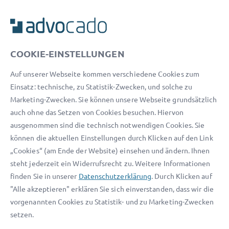
ADVOCADO SERVICE
Unser Serviceteam ist von 8:00 bis 17:00 Uhr für Sie erreichbar.
COOKIE-EINSTELLUNGEN
Telefon:
0800 400 18 80
Auf unserer Webseite kommen verschiedene Cookies zum
E-Mail:
service@advocado.com
Einsatz: technische, zu Statistik-Zwecken, und solche zu
Marketing-Zwecken. Sie können unsere Webseite grundsätzlich
auch ohne das Setzen von Cookies besuchen. Hiervon
ausgenommen sind die technisch notwendigen Cookies. Sie
können die aktuellen Einstellungen durch Klicken auf den Link
© 2026 advocado - einfach online den passenden Rechtsanwalt finden
„Cookies“ (am Ende der Website) einsehen und ändern. Ihnen
steht jederzeit ein Widerrufsrecht zu. Weitere Informationen
Auszeichnungen:
finden Sie in unserer
Datenschutzerklärung
. Durch Klicken auf
"Alle akzeptieren" erklären Sie sich einverstanden, dass wir die
vorgenannten Cookies zu Statistik- und zu Marketing-Zwecken
setzen.