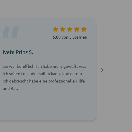
5,00 von 5 Sternen
Iveta Prinz S.
Sandra 
Sie war behilflich. Ich habe nicht gewußt was
Ein wirkl
ich sollen tun, oder sollen kann. Und darum
fachlich,
ich gebraucht habe eine professionelle Hilfe
weitergeh
und Rat.
weiterem