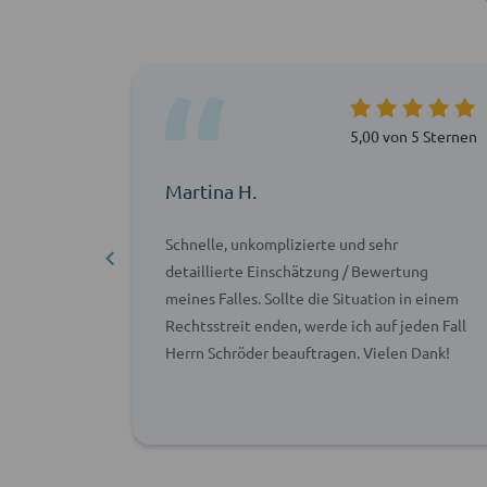
 5 Sternen
5,00 von 5 Sternen
Martina H.
ch beraten
Schnelle, unkomplizierte und sehr
ertvolle
detaillierte Einschätzung / Bewertung
ter
meines Falles. Sollte die Situation in einem
Rechtsstreit enden, werde ich auf jeden Fall
Herrn Schröder beauftragen. Vielen Dank!