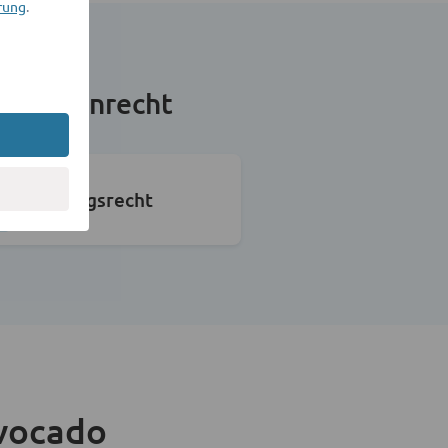
rung
.
obilienrecht
Vertragsrecht
vocado