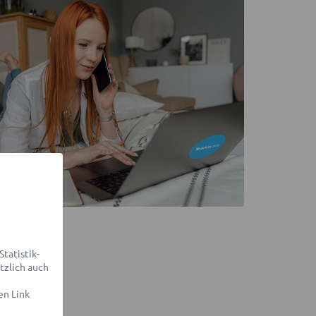
tatistik-
tzlich auch
en Link