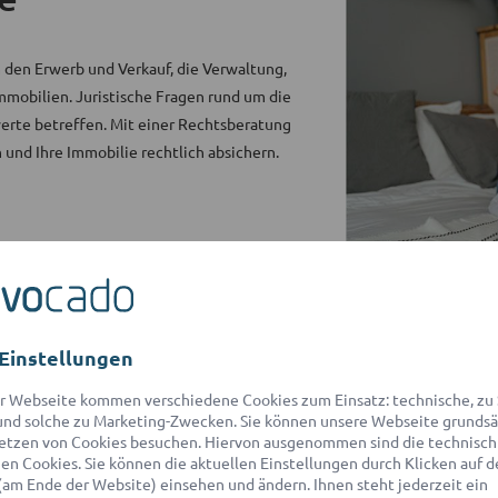
 den Erwerb und Verkauf, die Verwaltung,
mobilien. Juristische Fragen rund um die
rte betreffen. Mit einer Rechtsberatung
 und Ihre Immobilie rechtlich absichern.
ilienrecht kennt Rechtslage und aktuelle
etzwerk für Sie schnell den passenden
verständlich beraten.
Einstellungen
r Webseite kommen verschiedene Cookies zum Einsatz: technische, zu S
nd solche zu Marketing-Zwecken. Sie können unsere Webseite grundsä
etzen von Cookies besuchen. Hiervon ausgenommen sind die technisch
n Cookies. Sie können die aktuellen Einstellungen durch Klicken auf d
(am Ende der Website) einsehen und ändern. Ihnen steht jederzeit ein