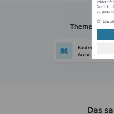
Widerrufsr
Durch Klick
vorgenannt
Einste
Themen im U
Baurecht &
Architektenrech
Das s