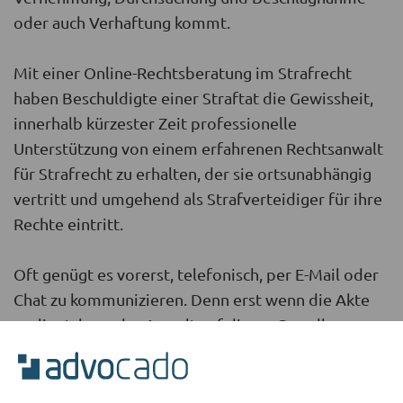
oder auch Verhaftung kommt.
Mit einer Online-Rechtsberatung im Strafrecht
haben Beschuldigte einer Straftat die Gewissheit,
innerhalb kürzester Zeit professionelle
Unterstützung von einem erfahrenen Rechtsanwalt
für Strafrecht zu erhalten, der sie ortsunabhängig
vertritt und umgehend als Strafverteidiger für ihre
Rechte eintritt.
Oft genügt es vorerst, telefonisch, per E-Mail oder
Chat zu kommunizieren. Denn erst wenn die Akte
vorliegt, kann der Anwalt auf dieser Grundlage
fundiert beraten. Die wichtigsten Verfahrensrechte
kann der Verteidiger aber von überall aus sofort
durchsetzen. Das geht mit einer Online-Beratung