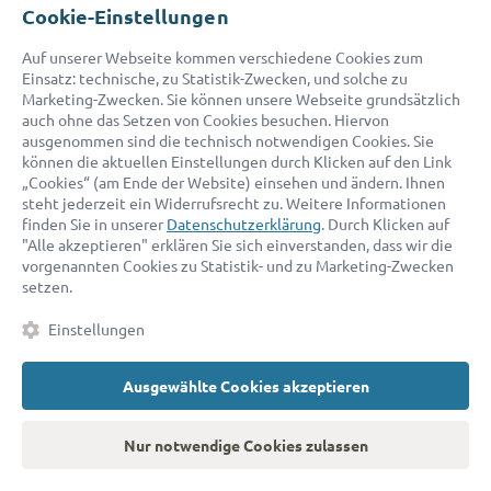
Cookie-Einstellungen
prima. Der Anwalt ist online meist viel schneller als
ein Kollege vor Ort, bei dem der Mandant
Auf unserer Webseite kommen verschiedene Cookies zum
Einsatz: technische, zu Statistik-Zwecken, und solche zu
wochenlang auf einen Besprechungstermin warten
Marketing-Zwecken. Sie können unsere Webseite grundsätzlich
muss.
auch ohne das Setzen von Cookies besuchen. Hiervon
ausgenommen sind die technisch notwendigen Cookies. Sie
können die aktuellen Einstellungen durch Klicken auf den Link
Viele Beschuldigte möchten zudem keinen Anwalt,
„Cookies“ (am Ende der Website) einsehen und ändern. Ihnen
steht jederzeit ein Widerrufsrecht zu. Weitere Informationen
der seinen Sitz am Wohnort oder im jeweiligen
finden Sie in unserer
Datenschutzerklärung
. Durch Klicken auf
Bundesland hat. In der Tat kann ein Anwalt von
"Alle akzeptieren" erklären Sie sich einverstanden, dass wir die
vorgenannten Cookies zu Statistik- und zu Marketing-Zwecken
außen oft viel besser „beißen“ als Kollegen vor Ort.
setzen.
So mancher Anwalt will es sich vielleicht mit dem
Einstellungen
örtlichen Gericht nicht verscherzen oder erhält von
diesem viele Pflichtverteidigungen. Diese
Ausgewählte Cookies akzeptieren
zahnlosen Tiger gibt es bei der bundesweiten
Online-Rechtsberatung nicht.
Nur notwendige Cookies zulassen
Zudem ist vielen Beschuldigten die schnelle und