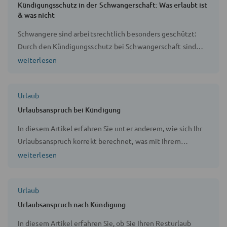
Arbeitnehmerinnen verunsichert zurücklassen.
Kündigungsschutz in der Schwangerschaft: Was erlaubt ist
& was nicht
Mutterschutz oder Elternzeit sind dabei nur einige
zentrale Themen, mit denen sich werdende Mütter
Schwangere sind arbeitsrechtlich besonders geschützt:
auseinandersetzen sollten. Auch der Urlaubsanspruch
Durch den Kündigungsschutz bei Schwangerschaft sind
während der Schwangerschaft ist ein Aspekt, den es zu
Kündigungen vor und nach der Entbindung unwirksam.
weiterlesen
beleuchten gilt.
Urlaub
Urlaubsanspruch bei Kündigung
In diesem Artikel erfahren Sie unter anderem, wie sich Ihr
Urlaubsanspruch korrekt berechnet, was mit Ihrem
Resturlaub bei einer Kündigung geschieht und ob Sie sich
weiterlesen
den Resturlaub auch auszahlen lassen können.
Urlaub
Urlaubsanspruch nach Kündigung
In diesem Artikel erfahren Sie, ob Sie Ihren Resturlaub