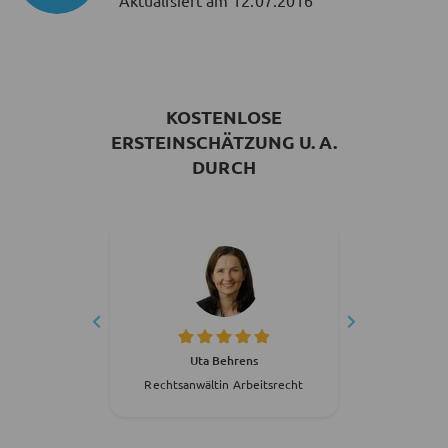
Aktualisiert am
12.07.2016
KOSTENLOSE
ERSTEINSCHÄTZUNG U. A.
DURCH
erg
Uta Behrens
S
tsrecht
Rechtsanwältin Arbeitsrecht
Rechts