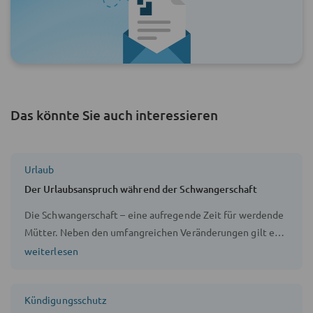
Das könnte Sie auch interessieren
Urlaub
Der Urlaubsanspruch während der Schwangerschaft
Die Schwangerschaft – eine aufregende Zeit für werdende
Mütter. Neben den umfangreichen Veränderungen gilt es
auch, Vorbereitungen zu treffen für die Ankunft des
weiterlesen
Nachwuchses. In diesem Zusammenhang ergeben sich
nicht allzu selten auch diverse Fragestellungen das
Kündigungsschutz
Arbeitsleben betreffend, die schwangere