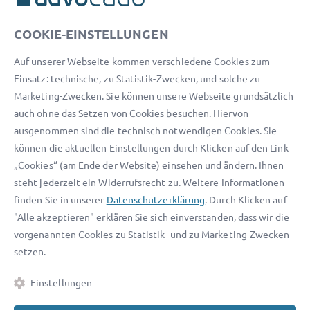
ADVOCADO SERVICE
Unser Serviceteam ist von 8:00 bis 17:00 Uhr für Sie erreichbar.
COOKIE-EINSTELLUNGEN
Telefon:
0800 400 18 80
Auf unserer Webseite kommen verschiedene Cookies zum
E-Mail:
service@advocado.com
Einsatz: technische, zu Statistik-Zwecken, und solche zu
Marketing-Zwecken. Sie können unsere Webseite grundsätzlich
auch ohne das Setzen von Cookies besuchen. Hiervon
ausgenommen sind die technisch notwendigen Cookies. Sie
können die aktuellen Einstellungen durch Klicken auf den Link
© 2026 advocado - einfach online den passenden Rechtsanwalt finden
„Cookies“ (am Ende der Website) einsehen und ändern. Ihnen
steht jederzeit ein Widerrufsrecht zu. Weitere Informationen
Auszeichnungen:
finden Sie in unserer
Datenschutzerklärung
. Durch Klicken auf
"Alle akzeptieren" erklären Sie sich einverstanden, dass wir die
vorgenannten Cookies zu Statistik- und zu Marketing-Zwecken
setzen.
Einstellungen