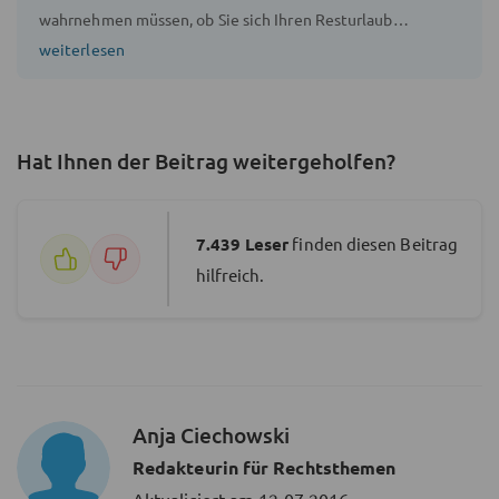
wahrnehmen müssen, ob Sie sich Ihren Resturlaub
auszahlen lassen können und wie sich der
weiterlesen
Auszahlungsbetrag berechnen lässt.
Hat Ihnen der Beitrag weitergeholfen?
7.439
Leser
finden diesen Beitrag
hilfreich.
Anja Ciechowski
Redakteurin für Rechtsthemen