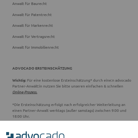
Anwalt für Baurecht
Anwalt für Patentrecht
Anwalt für Markenrecht
Anwalt für Vertragsrecht
Anwalt für Immobilienrecht
ADVOCADO ERSTEINSCHÄTZUNG
Wichtig:
Für eine kostenlose Ersteinschätzung* durch eine:n advocado
Partner-Anwält:in nutzen Sie bitte unseren einfachen & schnellen
Online-Prozess.
*Die Ersteinschätzung erfolgt nach erfolgreicher Weiterleitung an
einen Partner-Anwalt werktags (außer samstags) zwischen 9:00 und
18:00 Uhr.