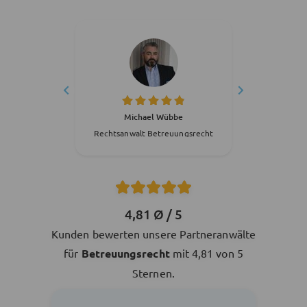
be
Michael Wübbe
M
ungsrecht
Rechtsanwalt Betreuungsrecht
Rechtsan
4,81 Ø / 5
Kunden bewerten unsere Partneranwälte
für
Betreuungsrecht
mit 4,81 von 5
Sternen.