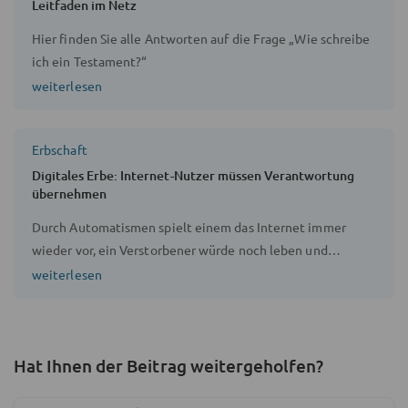
Leitfaden im Netz
Hier finden Sie alle Antworten auf die Frage „Wie schreibe
ich ein Testament?“
weiterlesen
Erbschaft
Digitales Erbe: Internet-Nutzer müssen Verantwortung
übernehmen
Durch Automatismen spielt einem das Internet immer
wieder vor, ein Verstorbener würde noch leben und
Geburtstag feiern oder etwas liken. Die Ausmaße des
weiterlesen
digitalen Fußabdrucks, den jeder hinterlässt, können zu
großen emotionalen und finanziellen Problemen führen.
Nur wenige machen sich Gedanken um ihr digitales Erbe.
Hat Ihnen der Beitrag weitergeholfen?
Die Vorsorge ist dabei ebenso einfach wie sinnvoll.