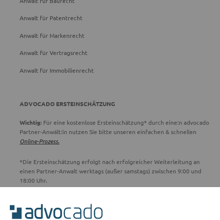
Anwalt für Baurecht
Anwalt für Patentrecht
Anwalt für Markenrecht
Anwalt für Vertragsrecht
Anwalt für Immobilienrecht
ADVOCADO ERSTEINSCHÄTZUNG
Wichtig:
Für eine kostenlose Ersteinschätzung* durch eine:n advocado
Partner-Anwält:in nutzen Sie bitte unseren einfachen & schnellen
Online-Prozess.
*Die Ersteinschätzung erfolgt nach erfolgreicher Weiterleitung an
einen Partner-Anwalt werktags (außer samstags) zwischen 9:00 und
18:00 Uhr.
ADVOCADO SERVICE