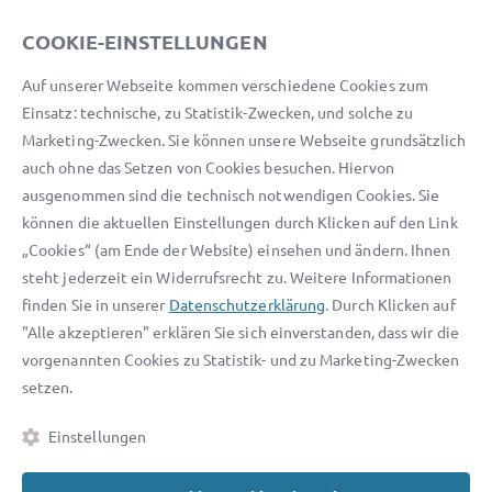
Unser Serviceteam ist von 8:00 bis 17:00 Uhr für Sie erreichbar.
COOKIE-EINSTELLUNGEN
Telefon:
0800 400 18 80
Auf unserer Webseite kommen verschiedene Cookies zum
E-Mail:
service@advocado.com
Einsatz: technische, zu Statistik-Zwecken, und solche zu
Marketing-Zwecken. Sie können unsere Webseite grundsätzlich
auch ohne das Setzen von Cookies besuchen. Hiervon
ausgenommen sind die technisch notwendigen Cookies. Sie
können die aktuellen Einstellungen durch Klicken auf den Link
© 2026 advocado - einfach online den passenden Rechtsanwalt finden
„Cookies“ (am Ende der Website) einsehen und ändern. Ihnen
steht jederzeit ein Widerrufsrecht zu. Weitere Informationen
Auszeichnungen:
finden Sie in unserer
Datenschutzerklärung
. Durch Klicken auf
"Alle akzeptieren" erklären Sie sich einverstanden, dass wir die
vorgenannten Cookies zu Statistik- und zu Marketing-Zwecken
setzen.
Einstellungen
Kontakt
Datenschutz
Impressum
Fakten
AGB