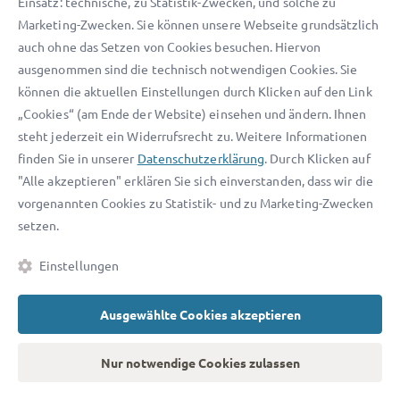
Einsatz: technische, zu Statistik-Zwecken, und solche zu
Marketing-Zwecken. Sie können unsere Webseite grundsätzlich
auch ohne das Setzen von Cookies besuchen. Hiervon
ausgenommen sind die technisch notwendigen Cookies. Sie
Das könnte Sie auch interessieren
können die aktuellen Einstellungen durch Klicken auf den Link
„Cookies“ (am Ende der Website) einsehen und ändern. Ihnen
steht jederzeit ein Widerrufsrecht zu. Weitere Informationen
Ehevertrag
finden Sie in unserer
Datenschutzerklärung
. Durch Klicken auf
Ehevertrag anfechten: Wann & wie Sie den Ehevertrag
"Alle akzeptieren" erklären Sie sich einverstanden, dass wir die
anfechten können
vorgenannten Cookies zu Statistik- und zu Marketing-Zwecken
setzen.
In diesem Beitrag erfahren Sie u. a., wann und wie Sie einen
Ehevertrag anfechten können und wie Sie Schadensersatz
Einstellungen
und Unterhalt bei einem ungültigen Ehevertrag geltend
weiterlesen
machen können.
Ausgewählte Cookies akzeptieren
Unterhalt
Vaterschaftsanfechtung: Wie Sie Ihre Unterhalts- &
Nur notwendige Cookies zulassen
Fürsorgepflicht klären