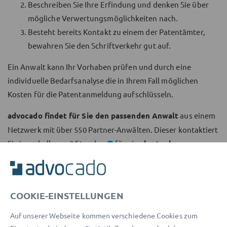
Beschreiben Sie Ihre Erfindung und denken Sie über
mögliche Verwertungsmöglichkeiten nach.
Besteht bereits Kontakt zu einem der Patentämter,
bewahren Sie den Schriftverkehr gut auf.
Ein Anwalt kann Ihr Vorhaben prüfen und durch eine
individuelle Bedarfsanalyse die in Ihrem Fall möglichen
Kosten für die Patentanmeldung aufschlüsseln.
advocado findet für Sie den passenden Anwalt
aus einem
Netzwerk mit über
550
Partner-Anwälten. Dieser kontaktiert
Sie innerhalb von 2 Stunden
für eine
kostenlose
Ersteinschätzung
zu den möglichen Kosten für das Patent.
COOKIE-EINSTELLUNGEN
Auf unserer Webseite kommen verschiedene Cookies zum