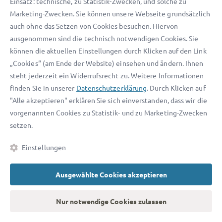
Einsatz: technische, zu Statistik-Zwecken, und solche zu
Marketing-Zwecken. Sie können unsere Webseite grundsätzlich
auch ohne das Setzen von Cookies besuchen. Hiervon
Sie möchten ein Patent
ausgenommen sind die technisch notwendigen Cookies. Sie
anmelden?
können die aktuellen Einstellungen durch Klicken auf den Link
„Cookies“ (am Ende der Website) einsehen und ändern. Ihnen
Wir helfen Ihnen!
steht jederzeit ein Widerrufsrecht zu. Weitere Informationen
finden Sie in unserer
Datenschutzerklärung
. Durch Klicken auf
Mit der deutschlandweiten Anwaltsplattform
"Alle akzeptieren" erklären Sie sich einverstanden, dass wir die
advocado finden Sie schnell und unkompliziert
vorgenannten Cookies zu Statistik- und zu Marketing-Zwecken
den passenden Anwalt –
inklusive kostenloser
setzen.
Ersteinschätzung
. Auf dieser Grundlage
Einstellungen
entscheiden Sie anschließend ganz in Ruhe, ob
Sie den Anwalt verbindlich beauftragen möchten.
Ausgewählte Cookies akzeptieren
Nur notwendige Cookies zulassen
Kostenlose Ersteinschätzung