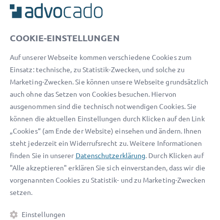
ADVOCADO SERVICE
Unser Serviceteam ist von 8:00 bis 17:00 Uhr für Sie erreichbar.
COOKIE-EINSTELLUNGEN
Telefon:
0800 400 18 80
Auf unserer Webseite kommen verschiedene Cookies zum
E-Mail:
service@advocado.com
Einsatz: technische, zu Statistik-Zwecken, und solche zu
Marketing-Zwecken. Sie können unsere Webseite grundsätzlich
auch ohne das Setzen von Cookies besuchen. Hiervon
ausgenommen sind die technisch notwendigen Cookies. Sie
können die aktuellen Einstellungen durch Klicken auf den Link
© 2026 advocado - einfach online den passenden Rechtsanwalt finden
„Cookies“ (am Ende der Website) einsehen und ändern. Ihnen
steht jederzeit ein Widerrufsrecht zu. Weitere Informationen
Auszeichnungen:
finden Sie in unserer
Datenschutzerklärung
. Durch Klicken auf
"Alle akzeptieren" erklären Sie sich einverstanden, dass wir die
vorgenannten Cookies zu Statistik- und zu Marketing-Zwecken
setzen.
Einstellungen