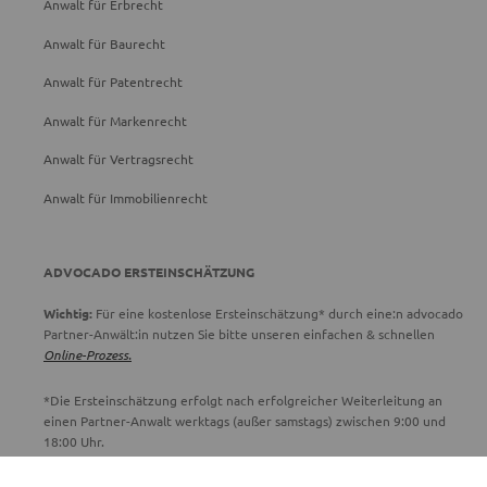
Anwalt für Erbrecht
Anwalt für Baurecht
Anwalt für Patentrecht
Anwalt für Markenrecht
Anwalt für Vertragsrecht
Anwalt für Immobilienrecht
ADVOCADO ERSTEINSCHÄTZUNG
Wichtig:
Für eine kostenlose Ersteinschätzung* durch eine:n advocado
Partner-Anwält:in nutzen Sie bitte unseren einfachen & schnellen
Online-Prozess.
*Die Ersteinschätzung erfolgt nach erfolgreicher Weiterleitung an
einen Partner-Anwalt werktags (außer samstags) zwischen 9:00 und
18:00 Uhr.