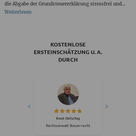
die Abgabe der Grundsteuererklärung stressfrei und
unkompliziert gelingt.
Weiterlesen
KOSTENLOSE
ERSTEINSCHÄTZUNG U. A.
DURCH
-Roek
Knut Oelschig
Johanne
uerrecht
Rechtsanwalt Steuerrecht
Rechts