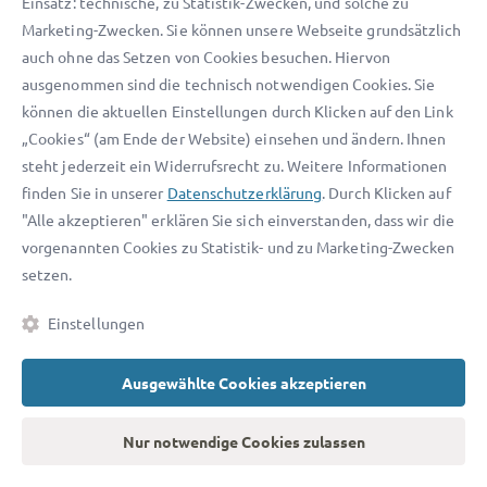
Einsatz: technische, zu Statistik-Zwecken, und solche zu
Redakteurin für Rechtsthemen
Marketing-Zwecken. Sie können unsere Webseite grundsätzlich
auch ohne das Setzen von Cookies besuchen. Hiervon
Aktualisiert am
12.08.2024
ausgenommen sind die technisch notwendigen Cookies. Sie
können die aktuellen Einstellungen durch Klicken auf den Link
„Cookies“ (am Ende der Website) einsehen und ändern. Ihnen
steht jederzeit ein Widerrufsrecht zu. Weitere Informationen
KOSTENLOSE
finden Sie in unserer
Datenschutzerklärung
. Durch Klicken auf
ERSTEINSCHÄTZUNG U. A.
"Alle akzeptieren" erklären Sie sich einverstanden, dass wir die
DURCH
vorgenannten Cookies zu Statistik- und zu Marketing-Zwecken
setzen.
Einstellungen
Ausgewählte Cookies akzeptieren
Nur notwendige Cookies zulassen
er
Jonathan Hoffmann
T
werbsrecht
Rechtsanwalt Wettbewerbsrecht
Rechtsanw