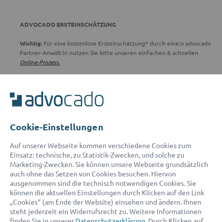
ADVOCADO ERSTEINSCHÄTZUNG
Wichtig:
Für eine kostenlose Ersteinschätzung* durch eine:n advocado
Partner-Anwält:in nutzen Sie bitte unseren einfachen & schnellen
Online-Prozess.
*Die Ersteinschätzung erfolgt nach erfolgreicher Weiterleitung an
einen Partner-Anwalt werktags (außer samstags) zwischen 9:00 und
18:00 Uhr.
Cookie-Einstellungen
ADVOCADO SERVICE
Auf unserer Webseite kommen verschiedene Cookies zum
Einsatz: technische, zu Statistik-Zwecken, und solche zu
Unser Serviceteam ist von 8:00 bis 17:00 Uhr für Sie erreichbar.
Marketing-Zwecken. Sie können unsere Webseite grundsätzlich
Telefon:
0800 400 18 80
auch ohne das Setzen von Cookies besuchen. Hiervon
E-Mail:
service@advocado.com
ausgenommen sind die technisch notwendigen Cookies. Sie
können die aktuellen Einstellungen durch Klicken auf den Link
„Cookies“ (am Ende der Website) einsehen und ändern. Ihnen
steht jederzeit ein Widerrufsrecht zu. Weitere Informationen
finden Sie in unserer
Datenschutzerklärung
. Durch Klicken auf