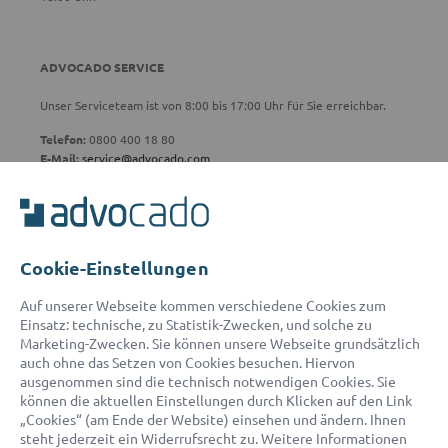
ADVOCADO SERVICE
Unser Serviceteam ist von 8:00 bis 17:00 Uhr für Sie erreichbar.
Telefon:
0800 400 18 80
E-Mail:
service@advocado.com
Cookie-Einstellungen
© 2026 advocado - einfach online den passenden Rechtsanwalt finden
Auf unserer Webseite kommen verschiedene Cookies zum
Einsatz: technische, zu Statistik-Zwecken, und solche zu
Marketing-Zwecken. Sie können unsere Webseite grundsätzlich
Auszeichnungen:
auch ohne das Setzen von Cookies besuchen. Hiervon
ausgenommen sind die technisch notwendigen Cookies. Sie
können die aktuellen Einstellungen durch Klicken auf den Link
„Cookies“ (am Ende der Website) einsehen und ändern. Ihnen
steht jederzeit ein Widerrufsrecht zu. Weitere Informationen