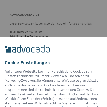
ADVOCADO SERVICE
Unser Serviceteam ist von 8:00 bis 17:00 Uhr für Sie erreichbar.
Telefon:
0800 400 18 80
E-Mail:
service@advocado.com
Cookie-Einstellungen
© 2026 advocado - einfach online den passenden Rechtsanwalt finden
Auf unserer Webseite kommen verschiedene Cookies zum
Einsatz: technische, zu Statistik-Zwecken, und solche zu
Marketing-Zwecken. Sie können unsere Webseite grundsätzlich
Auszeichnungen:
auch ohne das Setzen von Cookies besuchen. Hiervon
ausgenommen sind die technisch notwendigen Cookies. Sie
können die aktuellen Einstellungen durch Klicken auf den Link
„Cookies“ (am Ende der Website) einsehen und ändern. Ihnen
steht jederzeit ein Widerrufsrecht zu. Weitere Informationen