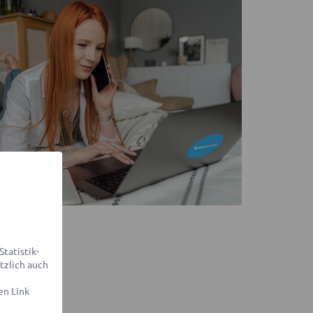
tatistik-
tzlich auch
en Link