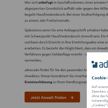
Wer sich
unbefugt
in Geschäftsräumen, einer privaten
abgesperrten Grundstück aufhält oder gegen den Willen
begeht Hausfriedensbruch. Bei einer Strafverfolgung 
zu einem Jahr Freiheitsstrafe.
Spätestens wenn Sie eine Anklageschrift erhalten hab
mit Schwerpunkt Hausfriedensbruch sinnvoll sein. Ein
und kann durch Einsicht in Ihre Ermittlungsakte eine 
erarbeiten. Es besteht die Möglichkeit, dass ein Anwal
Verfahrens gegen Geldauflage erwirkt – so können Sie 
vermeiden.
advocado findet für Sie den passenden Anwalt aus ein
Anwälten. Dieser kontaktiert Sie innerhalb von 2 Stun
Cookie-
Ersteinschätzung
zu Ihren Handlungsoptionen und Erf
Auf unsere
Zwecken, u
ohne das S
Jetzt Anwalt finden
notwendige
„Cookies“ 