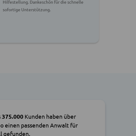
Hilfestellung. Dankeschön für die schnelle
absolut w
sofortige Unterstützung.
s
375.000
Kunden haben über
o einen passenden Anwalt für
ll gefunden.