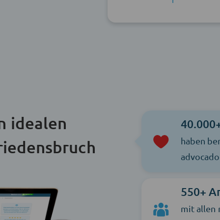
n idealen
40.000
haben ber
riedensbruch
advocado 
550+ A
mit allen