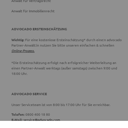
Anwalt für Vertragsrecht
Anwalt für Immobilienrecht
ADVOCADO ERSTEINSCHÄTZUNG
Wichtig:
Für eine kostenlose Ersteinschätzung* durch eine:n advocado
Partner-Anwält:in nutzen Sie bitte unseren einfachen & schnellen
Online-Prozess.
*Die Ersteinschätzung erfolgt nach erfolgreicher Weiterleitung an
einen Partner-Anwalt werktags (außer samstags) zwischen 9:00 und
18:00 Uhr.
ADVOCADO SERVICE
Unser Serviceteam ist von 8:00 bis 17:00 Uhr für Sie erreichbar.
Telefon:
0800 400 18 80
E-Mail:
service@advocado.com