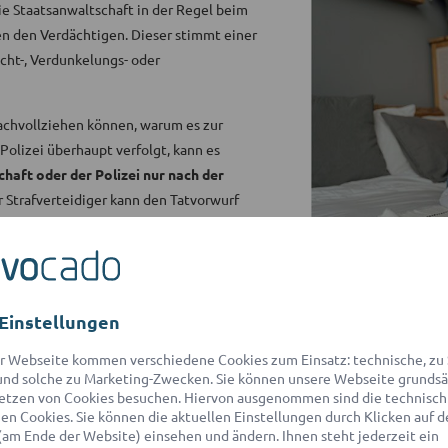
e Staatsanwaltschaft in der Regel beim
n den Verdächtigen. Dieser stimmt einer
cht-, Verdunkelungs- oder
achvollziehen können, warum es zur
olizei überhaupt verfolgt, kann es
aft oder der Polizei nur nach der
er Strafverteidiger kann den Tatvorwurf
rmittlungsakten prüfen und eine juristisch
entwickeln.
det advocado für Sie schnell einen
 kontaktiert Sie
innerhalb von 2 Stunden
Einstellungen
aussichten und Handlungsoptionen, um den
r Webseite kommen verschiedene Cookies zum Einsatz: technische, zu S
nd solche zu Marketing-Zwecken. Sie können unsere Webseite grundsä
etzen von Cookies besuchen. Hiervon ausgenommen sind die technisch
n Cookies. Sie können die aktuellen Einstellungen durch Klicken auf d
(am Ende der Website) einsehen und ändern. Ihnen steht jederzeit ein