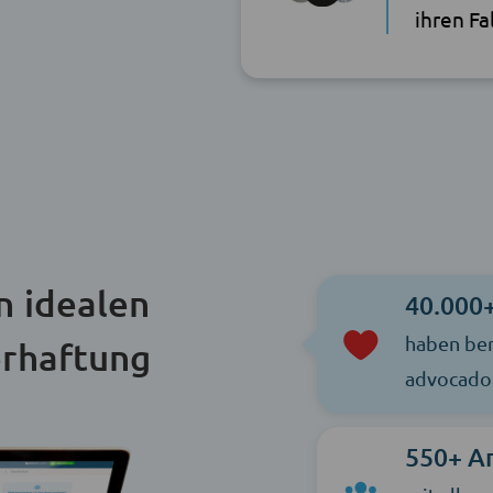
ihren Fa
n idealen
40.000
haben ber
erhaftung
advocado 
550+ A