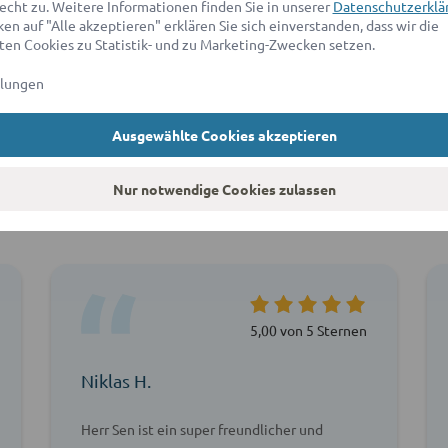
echt zu. Weitere Informationen finden Sie in unserer
Datenschutzerklä
en auf "Alle akzeptieren" erklären Sie sich einverstanden, dass wir die
en Cookies zu Statistik- und zu Marketing-Zwecken setzen.
llungen
Ausgewählte Cookies akzeptieren
agen unsere Kunden über ad
Nur notwendige Cookies zulassen
5,00 von 5 Sternen
Niklas H.
Herr Sen ist ein super freundlicher und