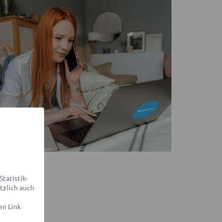
tatistik-
tzlich auch
en Link