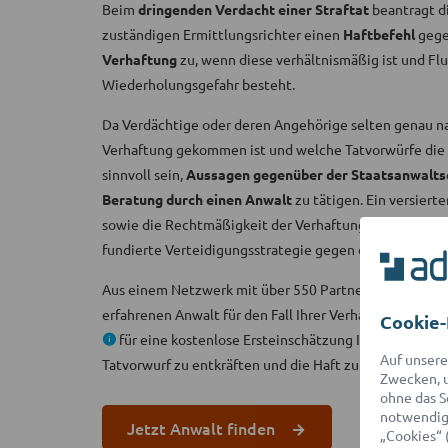
Beim
dringenden Verdacht einer Straftat
beantragt di
zuständigen Ermittlungsrichter einen
Haftbefehl
gege
Verhaftung
zu, wenn diese verhältnismäßig ist und Flu
Wiederholungsgefahr besteht.
Da Verdächtige oder deren Angehörige selten genau n
Verhaftung gekommen ist und welche Tatvorwürfe die P
sinnvoll sein,
Aussagen gegenüber der Staatsanwaltsch
Beratung durch einen Anwalt
zu tätigen. Ein versiert
sowie die Rechtmäßigkeit der Verhaftung anhand der E
fundierte Verteidigungsstrategie gegen die Vorwürfe 
Aus einem Netzwerk mit über 550 Partner-Anwälten fin
erfahrenen Anwalt für den Fall Ihrer Verhaftung. Dieser
Cookie-
für eine kostenlose Ersteinschätzung Ihrer Erfolgs
Auf unsere
Tatvorwurf zu entkräften und die Haft zu beenden.
Zwecken, u
ohne das S
notwendige
Jetzt Anwalt finden
„Cookies“ 