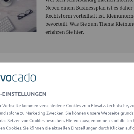
Neben einem Businessplan ist es daher
Rechtsform vorteilhaft ist. Kleinunte
bevorteilt. Was Sie zum Thema Kleinun
erfahren Sie hier.
h von einem erfahrenen Anwalt aus unserem Ne
-EINSTELLUNGEN
rsteinschätzung
bespricht der vermittelte Anwa
r Webseite kommen verschiedene Cookies zum Einsatz: technische, zu 
Ihre
Erfolgsaussichten.
nd solche zu Marketing-Zwecken. Sie können unsere Webseite grunds
das Setzen von Cookies besuchen. Hiervon ausgenommen sind die tec
n Cookies. Sie können die aktuellen Einstellungen durch Klicken auf 