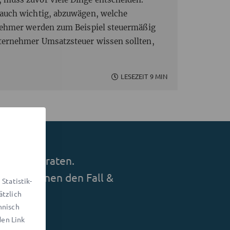
 auch wichtig, abzuwägen, welche
rnehmer werden zum Beispiel steuermäßig
ternehmer Umsatzsteuer wissen sollten,
LESEZEIT 9 MIN
tzwerk beraten.
lt mit Ihnen den Fall &
Statistik-
ätzlich
hnisch
den Link