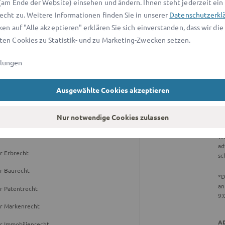
Jetzt Ersteinschätzung erhalten
(am Ende der Website) einsehen und ändern. Ihnen steht jederzeit ein
echt zu. Weitere Informationen finden Sie in unserer
Datenschutzerkl
Kostenlos & unverbindlich
ken auf "Alle akzeptieren" erklären Sie sich einverstanden, dass wir die
en Cookies zu Statistik- und zu Marketing-Zwecken setzen.
llungen
ten
Ausgewählte Cookies akzeptieren
Nur notwendige Cookies zulassen
ANWALT FÜR
A
ratung
Wi
ad
r Erbrecht
sc
r Baurecht
*D
an
r Patentrecht
9:
ür Markenrecht
A
r Immobilienrecht