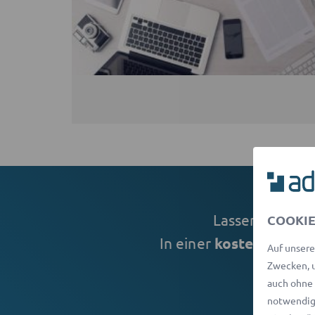
Lassen Sie sic
COOKIE
In einer
kostenlosen E
Auf unsere
Zwecken, u
auch ohne 
notwendige