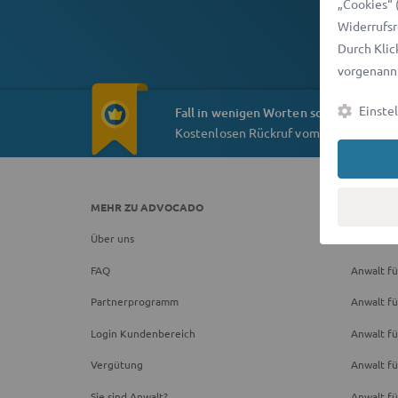
„Cookies“ 
Widerrufsr
Durch Klic
vorgenannt
Einste
Fall in wenigen Worten schildern
Kostenlosen Rückruf vom Anwalt erhal
MEHR ZU ADVOCADO
RECHTS
Über uns
Rechtsbe
FAQ
Anwalt fü
Partnerprogramm
Anwalt fü
Login Kundenbereich
Anwalt fü
Vergütung
Anwalt f
Sie sind Anwalt?
Anwalt fü