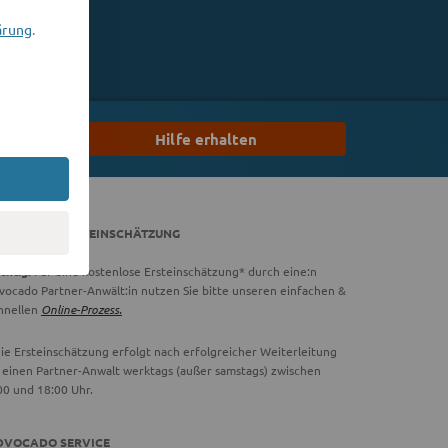
ärung
.
Hilfe erhalten
DVOCADO ERSTEINSCHÄTZUNG
chtig:
Für eine kostenlose Ersteinschätzung* durch eine:n
vocado Partner-Anwält:in nutzen Sie bitte unseren einfachen &
hnellen
Online-Prozess.
ie Ersteinschätzung erfolgt nach erfolgreicher Weiterleitung
 einen Partner-Anwalt werktags (außer samstags) zwischen
00 und 18:00 Uhr.
DVOCADO SERVICE