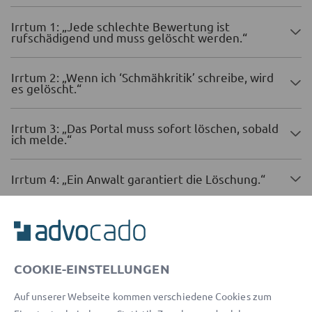
Irrtum 1: „Jede schlechte Bewertung ist
rufschädigend und muss gelöscht werden.“
Irrtum 2: „Wenn ich ‘Schmähkritik’ schreibe, wird
es gelöscht.“
Irrtum 3: „Das Portal muss sofort löschen, sobald
ich melde.“
Irrtum 4: „Ein Anwalt garantiert die Löschung.“
Irrtum 5: „Eine öffentliche Gegenattacke wirkt
souverän.“
COOKIE-EINSTELLUNGEN
Auf unserer Webseite kommen verschiedene Cookies zum
Transparenz-Hinweis