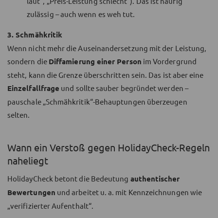
laut“, „Preis-Leistung schlecht“). Das ist häufig
zulässig – auch wenn es weh tut.
3. Schmähkritik
Wenn nicht mehr die Auseinandersetzung mit der Leistung,
sondern die
Diffamierung einer Person
im Vordergrund
steht, kann die Grenze überschritten sein. Das ist aber eine
Einzelfallfrage
und sollte sauber begründet werden –
pauschale „Schmähkritik“-Behauptungen überzeugen
selten.
Wann ein Verstoß gegen HolidayCheck-Regeln
naheliegt
HolidayCheck betont die Bedeutung
authentischer
Bewertungen
und arbeitet u. a. mit Kennzeichnungen wie
„verifizierter Aufenthalt“.