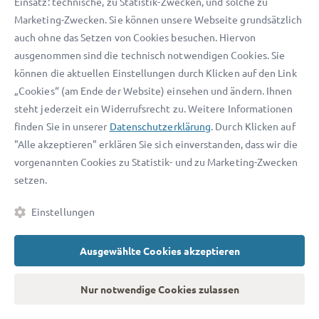
Einsatz: technische, zu Statistik-Zwecken, und solche zu
Marketing-Zwecken. Sie können unsere Webseite grundsätzlich
Dieser Beitrag informiert über die Rechtslage in
auch ohne das Setzen von Cookies besuchen. Hiervon
Deutschland (Stand: 11.03.2026). Er ersetzt keine
ausgenommen sind die technisch notwendigen Cookies. Sie
individuelle Rechtsberatung.
können die aktuellen Einstellungen durch Klicken auf den Link
Quellen
„Cookies“ (am Ende der Website) einsehen und ändern. Ihnen
steht jederzeit ein Widerrufsrecht zu. Weitere Informationen
Grundgesetz: Art. 5 Meinungsfreiheit
finden Sie in unserer
Datenschutzerklärung
. Durch Klicken auf
StGB: §§ 185 ff. (Beleidigung/üble
"Alle akzeptieren" erklären Sie sich einverstanden, dass wir die
Nachrede/verwandte Tatbestände)
vorgenannten Cookies zu Statistik- und zu Marketing-Zwecken
BGB: § 823 Schadensersatzpflicht (u. a. bei Verletzung
setzen.
sonstiger Rechte)
Einstellungen
EU: Digital Services Act, VO (EU) 2022/2065 (u. a.
Melde- und Abhilfeverfahren)
Ausgewählte Cookies akzeptieren
BGH, Urteil v. 25.10.2011 – VI ZR 93/10 („Blogspot“):
Prüfpflichten nach konkreter Beanstandung
Nur notwendige Cookies zulassen
EU-Kommission: Überblick zur Wirkung des DSA auf
Plattformen