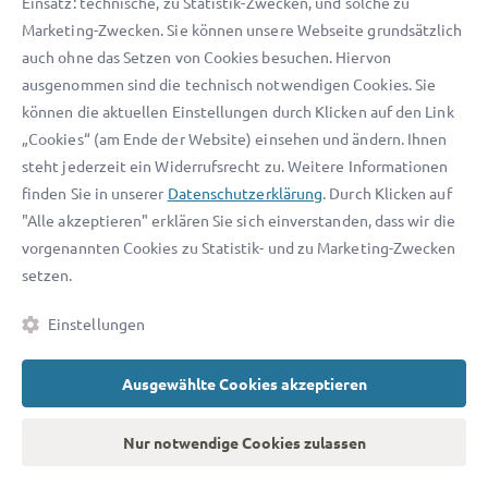
Einsatz: technische, zu Statistik-Zwecken, und solche zu
Marketing-Zwecken. Sie können unsere Webseite grundsätzlich
Kostenlose Updates in unserem Newsletter
auch ohne das Setzen von Cookies besuchen. Hiervon
ausgenommen sind die technisch notwendigen Cookies. Sie
Welcher Inhalt ist für Sie interessant?
können die aktuellen Einstellungen durch Klicken auf den Link
Privat
Geschäftlich
„Cookies“ (am Ende der Website) einsehen und ändern. Ihnen
steht jederzeit ein Widerrufsrecht zu. Weitere Informationen
finden Sie in unserer
Datenschutzerklärung
. Durch Klicken auf
"Alle akzeptieren" erklären Sie sich einverstanden, dass wir die
vorgenannten Cookies zu Statistik- und zu Marketing-Zwecken
setzen.
Jetzt anmelden
Einstellungen
Ich habe die
AGB
und
Datenschutzerklärung
gelesen und akzeptiere diese.
Ausgewählte Cookies akzeptieren
Nur notwendige Cookies zulassen