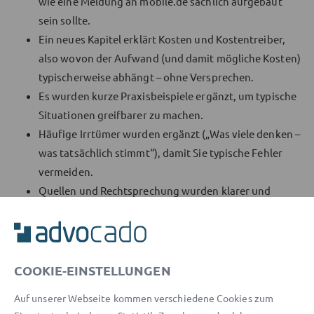
wie eine Meldung an mobile.de sachlich aufgebaut
sein sollte.
Ein neues Kapitel erklärt Kosten und Kostentreiber,
also wovon der Aufwand (und damit mögliche Kosten)
typischerweise abhängt – ohne Versprechen.
Es wurden kurze Praxisbeispiele ergänzt, um typische
Situationen greifbarer zu machen.
Häufige Irrtümer wurden ergänzt („Was viele denken –
was tatsächlich stimmt“), damit Sie typische Fehler
vermeiden.
Quellen und Rechtsprechung wurden klarer und
nachvollziehbarer aufgeführt, damit die Aussagen
besser überprüfbar sind.
Transparenz wurde erhöht: Datum der Überarbeitung
und Rechtsstand sind ergänzt, damit Sie sehen, wie
COOKIE-EINSTELLUNGEN
aktuell der Text ist.
Auf unserer Webseite kommen verschiedene Cookies zum