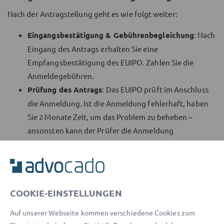
Nach der Antragstellung geht es wie folgt weiter:
Eingangsbestätigung & Gebührenbegleichung
: Nach
Eingang des Antrags erhalten Sie eine
Empfangsbestätigung des EUIPO. Zahlen Sie die
Anmeldegebühren.
Prüfung des Antrags
: Das EUIPO prüft im Anschluss
die Anmeldung. Ist die Anmeldung fehlerhaft, haben
Sie 2 Monate Zeit, um das Problem zu beheben –
ansonsten kann der Prüfer die Anmeldung
zurückweisen.
Veröffentlichung der Eintragung
: Nach erfolgreicher
Eintragung erfolgt die Veröffentlichung des Designs
im Blatt für Gemeinschaftsgeschmacksmuster. Haben
COOKIE-EINSTELLUNGEN
Sie die Aufschiebung der Bekanntmachung beantragt,
werden nur Ihre Angaben, nicht aber das Design selbst
Auf unserer Webseite kommen verschiedene Cookies zum