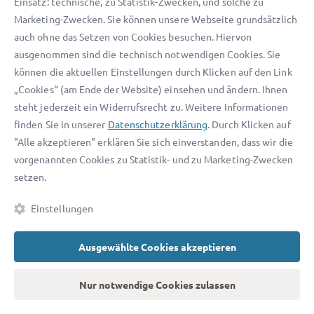
veröffentlicht.
Einsatz: technische, zu Statistik-Zwecken, und solche zu
Marketing-Zwecken. Sie können unsere Webseite grundsätzlich
Erteilung der Eintragungsurkunde
: Nach der
auch ohne das Setzen von Cookies besuchen. Hiervon
vollständigen Bekanntmachung können Sie online Ihre
ausgenommen sind die technisch notwendigen Cookies. Sie
Eintragungsurkunde abrufen.
können die aktuellen Einstellungen durch Klicken auf den Link
„Cookies“ (am Ende der Website) einsehen und ändern. Ihnen
Wie lange dauert das Verfahren?
steht jederzeit ein Widerrufsrecht zu. Weitere Informationen
finden Sie in unserer
Datenschutzerklärung
. Durch Klicken auf
Erfüllt die Anmeldung alle erforderlichen Formvorschriften
"Alle akzeptieren" erklären Sie sich einverstanden, dass wir die
und sonstigen Eintragungsvoraussetzungen, trägt das Amt
vorgenannten Cookies zu Statistik- und zu Marketing-Zwecken
das Gemeinschaftsgeschmacksmuster im Regelfall innerhalb
setzen.
von
2 bis 4 Wochen nach Begleichung der
Anmeldegebühren
ein.
Einstellungen
Zusätzlich bietet das EUIPO ein beschleunigtes
„Fast-Track-
Ausgewählte Cookies akzeptieren
Verfahren“
an. Weist die Anmeldung keine Fehler auf,
nimmt das Amt die Eintragung bereits innerhalb von 2 Tagen
Nur notwendige Cookies zulassen
vor.