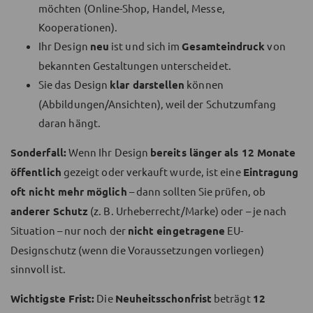
möchten (Online-Shop, Handel, Messe,
Kooperationen).
Ihr Design
neu
ist und sich im
Gesamteindruck
von
bekannten Gestaltungen unterscheidet.
Sie das Design
klar darstellen
können
(Abbildungen/Ansichten), weil der Schutzumfang
daran hängt.
Sonderfall:
Wenn Ihr Design
bereits länger als 12 Monate
öffentlich
gezeigt oder verkauft wurde, ist eine
Eintragung
oft nicht mehr möglich
– dann sollten Sie prüfen, ob
anderer Schutz
(z. B. Urheberrecht/Marke) oder – je nach
Situation – nur noch der
nicht eingetragene
EU-
Designschutz (wenn die Voraussetzungen vorliegen)
sinnvoll ist.
Wichtigste Frist:
Die
Neuheitsschonfrist
beträgt
12